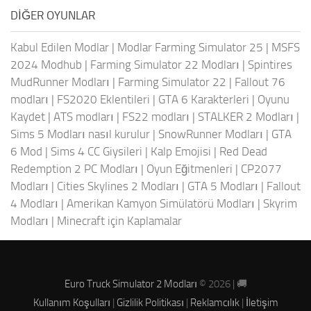
DIĞER OYUNLAR
Kabul Edilen Modlar
|
Modlar Farming Simulator 25
|
MSFS
2024 Modhub
|
Farming Simulator 22 Modları
|
Spintires
MudRunner Modları
|
Farming Simulator 22
|
Fallout 76
modları
|
FS2020 Eklentileri
|
GTA 6 Karakterleri
|
Oyunu
Kaydet
|
ATS modları
|
FS22 modları
|
STALKER 2 Modları
|
Sims 5 Modları nasıl kurulur
|
SnowRunner Modları
|
GTA
6 Mod
|
Sims 4 CC Giysileri
|
Kalp Emojisi
|
Red Dead
Redemption 2 PC Modları
|
Oyun Eğitmenleri
|
CP2077
Modları
|
Cities Skylines 2 Modları
|
GTA 5 Modları
|
Fallout
4 Modları
|
Amerikan Kamyon Simülatörü Modları
|
Skyrim
Modları
|
Minecraft için Kaplamalar
Euro Truck Simulator 2 Modları
© 2026 | 🚚
Kullanım Koşulları
|
Gizlilik Politikası
|
Reklamcılık
|
İletişim