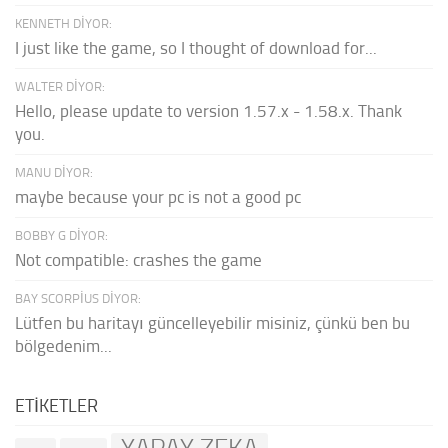
KENNETH DIYOR:
I just like the game, so I thought of download for...
WALTER DIYOR:
Hello, please update to version 1.57.x - 1.58.x. Thank
you.
MANU DIYOR:
maybe because your pc is not a good pc
BOBBY G DIYOR:
Not compatible: crashes the game
BAY SCORPIUS DIYOR:
Lütfen bu haritayı güncelleyebilir misiniz, çünkü ben bu
bölgedenim...
ETIKETLER