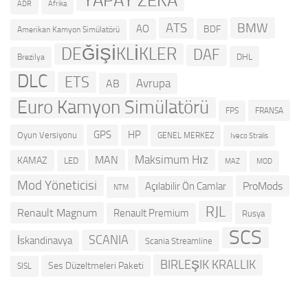
YAPAY ZEKA
ADR
Afrika
ATS
BMW
AO
BDF
Amerikan Kamyon Simülatörü
DEĞİŞİKLİKLER
DAF
DHL
Brezilya
DLC
ETS
Avrupa
AB
Euro Kamyon Simülatörü
FRANSA
FPS
GPS
HP
Oyun Versiyonu
GENEL MERKEZ
Iveco Stralis
Maksimum Hız
MAN
KAMAZ
LED
MOD
MAZ
Mod Yöneticisi
ProMods
Açılabilir Ön Camlar
NTM
RJL
Renault Magnum
Renault Premium
Rusya
SCS
SCANIA
İskandinavya
Scania Streamline
BIRLEŞIK KRALLIK
Ses Düzeltmeleri Paketi
SISL