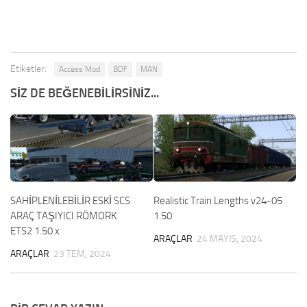
Etiketler:
Access Mod
BDF
MAN
SIZ DE BEĞENEBILIRSINIZ...
SAHİPLENİLEBİLİR ESKİ SCS
Realistic Train Lengths v24-05
ARAÇ TAŞIYICI RÖMORK
1.50
ETS2 1.50.x
ARAÇLAR
24 MAYIS, 2024
ARAÇLAR
23 TEM, 2024