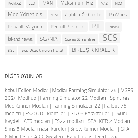
Maksimum Hız
MAN
KAMAZ
LED
MOD
MAZ
Mod Yöneticisi
ProMods
Açılabilir Ön Camlar
NTM
RJL
Renault Magnum
Renault Premium
Rusya
SCS
SCANIA
İskandinavya
Scania Streamline
BIRLEŞIK KRALLIK
Ses Düzeltmeleri Paketi
SISL
DIĞER OYUNLAR
Kabul Edilen Modlar
|
Modlar Farming Simulator 25
|
MSFS
2024 Modhub
|
Farming Simulator 22 Modları
|
Spintires
MudRunner Modları
|
Farming Simulator 22
|
Fallout 76
modları
|
FS2020 Eklentileri
|
GTA 6 Karakterleri
|
Oyunu
Kaydet
|
ATS modları
|
FS22 modları
|
STALKER 2 Modları
|
Sims 5 Modları nasıl kurulur
|
SnowRunner Modları
|
GTA
6 Mod
|
Sims 4 CC Giysileri
|
Kalp Emojisi
|
Red Dead