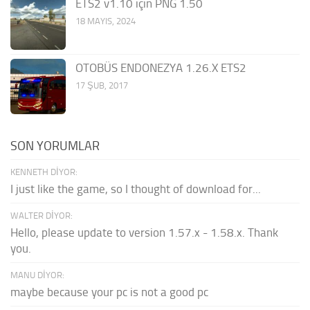
ETS2 v1.10 için PNG 1.50
18 MAYIS, 2024
OTOBÜS ENDONEZYA 1.26.X ETS2
17 ŞUB, 2017
SON YORUMLAR
KENNETH DIYOR:
I just like the game, so I thought of download for...
WALTER DIYOR:
Hello, please update to version 1.57.x - 1.58.x. Thank
you.
MANU DIYOR:
maybe because your pc is not a good pc