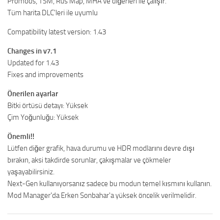
Promods, TSM, Rus Map, MHA ve diğerleri ile çalışır.
Tüm harita DLC'leri ile uyumlu
Compatibility latest version: 1.43
Changes in v7.1
Updated for 1.43
Fixes and improvements
Önerilen ayarlar
Bitki örtüsü detayı: Yüksek
Çim Yoğunluğu: Yüksek
Önemli!!
Lütfen diğer grafik, hava durumu ve HDR modlarını devre dışı
bırakın, aksi takdirde sorunlar, çakışmalar ve çökmeler
yaşayabilirsiniz.
Next-Gen kullanıyorsanız sadece bu modun temel kısmını kullanın.
Mod Manager'da Erken Sonbahar'a yüksek öncelik verilmelidir.