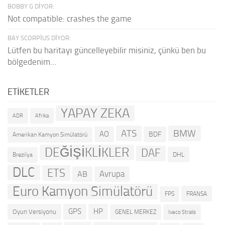
BOBBY G DIYOR:
Not compatible: crashes the game
BAY SCORPIUS DIYOR:
Lütfen bu haritayı güncelleyebilir misiniz, çünkü ben bu
bölgedenim...
ETIKETLER
YAPAY ZEKA
ADR
Afrika
ATS
BMW
AO
BDF
Amerikan Kamyon Simülatörü
DEĞİŞİKLİKLER
DAF
DHL
Brezilya
DLC
ETS
Avrupa
AB
Euro Kamyon Simülatörü
FRANSA
FPS
GPS
HP
Oyun Versiyonu
GENEL MERKEZ
Iveco Stralis