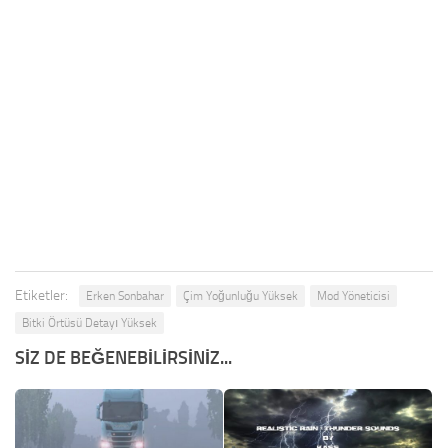
Etiketler:
Erken Sonbahar
Çim Yoğunluğu Yüksek
Mod Yöneticisi
Bitki Örtüsü Detayı Yüksek
SIZ DE BEĞENEBILIRSINIZ...