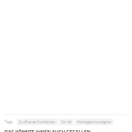
Tags:
Zu öffnende Frontfenster
Ton V8
Höchstgeschwindigkeit