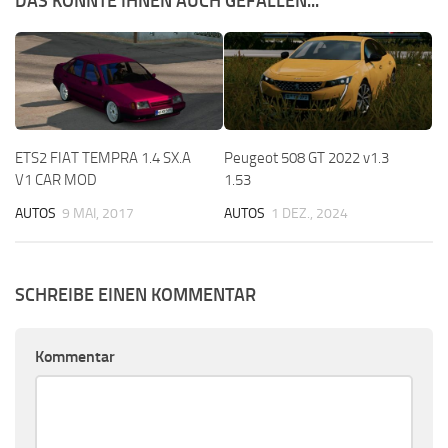
DAS KÖNNTE IHNEN AUCH GEFALLEN...
ETS2 FIAT TEMPRA 1.4 SX.A
Peugeot 508 GT 2022 v1.3
V1 CAR MOD
1.53
AUTOS
9 MAI, 2017
AUTOS
1 DEZ., 2024
SCHREIBE EINEN KOMMENTAR
Kommentar