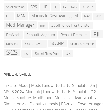
GPS
HP
KAMAZ
Spiel-Version
HQ
Iveco Stralis
Maximale Geschwindigkeit
MAN
LED
MOD
MAZ
Mod-Manager
Zu öffnende Frontfenster
NTM
RJL
ProMods
Renault Magnum
Renault Premium
SCANIA
Skandinavien
Russland
Scania Stromlinie
SCS
UK
Sound Fixes Pack
SISL
ANDERE SPIELE
Erklärte Mods
|
Mods Landwirtschafts-Simulator 25
|
MSFS 2024 Modhub
|
Landwirtschafts-Simulator 22
Mods
|
Spintires MudRunner Mods
|
Landwirtschafts-
Simulator 22
|
Fallout 76 mods
|
FS2020-Erweiterungen
|
GTA 6 Charaktere
|
Spiel speichern
|
ATS-Änderungen
|