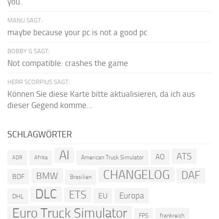
you.
MANU SAGT:
maybe because your pc is not a good pc
BOBBY G SAGT:
Not compatible: crashes the game
HERR SCORPIUS SAGT:
Können Sie diese Karte bitte aktualisieren, da ich aus
dieser Gegend komme...
SCHLAGWÖRTER
AI
ATS
AO
American Truck Simulator
ADR
Afrika
CHANGELOG
DAF
BMW
BDF
Brasilien
DLC
ETS
Europa
EU
DHL
Euro Truck Simulator
frankreich
FPS