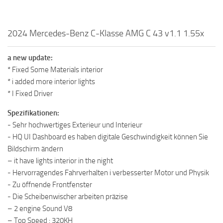
2024 Mercedes-Benz C-Klasse AMG C 43 v1.1 1.55x
a new update:
* Fixed Some Materials interior
* i added more interior lights
* I Fixed Driver
Spezifikationen:
- Sehr hochwertiges Exterieur und Interieur
- HQ UI Dashboard es haben digitale Geschwindigkeit können Sie
Bildschirm ändern
– it have lights interior in the night
- Hervorragendes Fahrverhalten i verbesserter Motor und Physik
- Zu öffnende Frontfenster
- Die Scheibenwischer arbeiten präzise
– 2 engine Sound V8
– Top Speed : 320KH