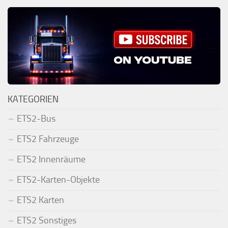
KATEGORIEN
ETS2-Bus
ETS2 Fahrzeuge
ETS2 Innenräume
ETS2-Karten-Objekte
ETS2 Karten
ETS2 Sonstiges