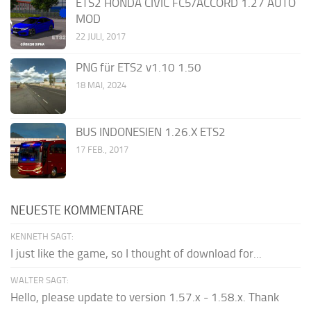
ETS2 HONDA CIVIC FC5/ACCORD 1.27 AUTO
MOD
22 JULI, 2017
PNG für ETS2 v1.10 1.50
18 MAI, 2024
BUS INDONESIEN 1.26.X ETS2
17 FEB., 2017
NEUESTE KOMMENTARE
KENNETH SAGT:
I just like the game, so I thought of download for...
WALTER SAGT:
Hello, please update to version 1.57.x - 1.58.x. Thank