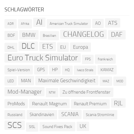
SCHLAGWÖRTER
AI
ATS
AO
American Truck Simulator
ADR
Afrika
CHANGELOG
DAF
BMW
BDF
Brasilien
DLC
ETS
Europa
EU
DHL
Euro Truck Simulator
frankreich
FPS
GPS
HP
KAMAZ
Spiel-Version
HQ
Iveco Stralis
Maximale Geschwindigkeit
MAN
LED
MOD
MAZ
Mod-Manager
Zu öffnende Frontfenster
NTM
RJL
ProMods
Renault Magnum
Renault Premium
SCANIA
Skandinavien
Russland
Scania Stromlinie
SCS
UK
Sound Fixes Pack
SISL