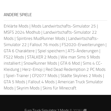
ANDERE SPIELE
Erklärte Mods
|
Mods Landwirtschafts-Simulator 25
|
MSFS 2024 Modhub
|
Landwirtschafts-Simulator 22
Mods
|
Spintires MudRunner Mods
|
Landwirtschafts-
Simulator 22
|
Fallout 76 mods
|
FS2020-Erweiterungen
|
GTA 6 Charaktere
|
Spiel speichern
|
ATS-Änderungen
|
FS22 Mods
|
STALKER 2 Mods
|
Wie man Sims 5 Mods
installiert
|
SnowRunner Mods
|
GTA 6 Mod
|
Sims 4 CC-
Kleidung
|
Herz-Emoji
|
Red Dead Redemption 2 PC Mods
|
Spiel-Trainer
|
CP2077 Mods
|
Städte Skylines 2 Mods
|
GTA 5 Mods
|
Fallout 4 Mods
|
American Truck Simulator
Mods
|
Skyrim Mods
|
Skins für Minecraft
Euro Truck Simulator 2 Mods
© 2026 | 🚚