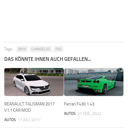
Tags:
BMW
CHANGELOG
FAQ
DAS KÖNNTE IHNEN AUCH GEFALLEN...
REANAULT TALISMAN 2017
Ferrari F430 1.43
V1.1 CAR MOD
AUTOS
21 FEB., 2022
AUTOS
17 JULI, 2017