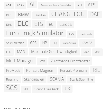
AI
ATS
AO
American Truck Simulator
ADR
Afrika
CHANGELOG
DAF
BMW
BDF
Brasilien
DLC
ETS
Europa
EU
DHL
Euro Truck Simulator
frankreich
FPS
GPS
HP
KAMAZ
Spiel-Version
HQ
Iveco Stralis
Maximale Geschwindigkeit
MAN
LED
MOD
MAZ
Mod-Manager
Zu öffnende Frontfenster
NTM
RJL
ProMods
Renault Magnum
Renault Premium
SCANIA
Skandinavien
Russland
Scania Stromlinie
SCS
UK
Sound Fixes Pack
SISL