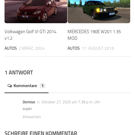
Volkwagen Golf VI GTI 2014
MERCEDES 190E W201 1.35
v1.2
MOD
AUTOS
2 MÄRZ, 2024
AUTOS
17. AUGUST 2019
1 ANTWORT
Kommentare
1
Demise
Oktober 27, 2025 um 7:38 p.m. Uhr
super
Antworten
SCHREIBE EINEN KOMMENTAR