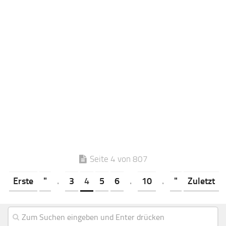
Seite 4 von 807
Erste
"
.
3
4
5
6
.
10
.
"
Zuletzt