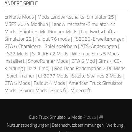
ANDERE SPIELE
Erklärte Mods
|
Mods Landwirtschafts-Simulator 25
|
MSFS 2024 Modhub
|
Landwirtschafts-Simulator 22
Mods
|
Spintires MudRunner Mods
|
Landwirtschafts-
Simulator 22
|
Fallout 76 mods
|
FS2020-Erweiterungen
|
GTA 6 Charaktere
|
Spiel speichern
|
ATS-Änderungen
|
FS22 Mods
|
STALKER 2 Mods
|
Wie man Sims 5 Mods
installiert
|
SnowRunner Mods
|
GTA 6 Mod
|
Sims 4 CC-
Kleidung
|
Herz-Emoji
|
Red Dead Redemption 2 PC Mods
|
Spiel-Trainer
|
CP2077 Mods
|
Städte Skylines 2 Mods
|
GTA 5 Mods
|
Fallout 4 Mods
|
American Truck Simulator
Mods
|
Skyrim Mods
|
Skins für Minecraft
Euro Truck Simulator 2 Mods
© 2026 | 🚚
Nutzungsbedingungen
|
Datenschutzbestimmungen
|
Werbung
|