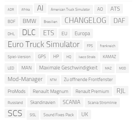
AI
ATS
AO
American Truck Simulator
ADR
Afrika
CHANGELOG
DAF
BMW
BDF
Brasilien
DLC
ETS
Europa
EU
DHL
Euro Truck Simulator
frankreich
FPS
GPS
HP
KAMAZ
Spiel-Version
HQ
Iveco Stralis
Maximale Geschwindigkeit
MAN
LED
MOD
MAZ
Mod-Manager
Zu öffnende Frontfenster
NTM
RJL
ProMods
Renault Magnum
Renault Premium
SCANIA
Skandinavien
Russland
Scania Stromlinie
SCS
UK
Sound Fixes Pack
SISL