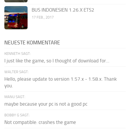
BUS INDONESIEN 1.26.X ETS2
17 FEB., 2017
NEUESTE KOMMENTARE
KENNETH SAGT:
I just like the game, so I thought of download for...
WALTER SAGT:
Hello, please update to version 1.57.x - 1.58.x. Thank
you.
MANU SAGT:
maybe because your pc is not a good pc
BOBBY G SAGT:
Not compatible: crashes the game