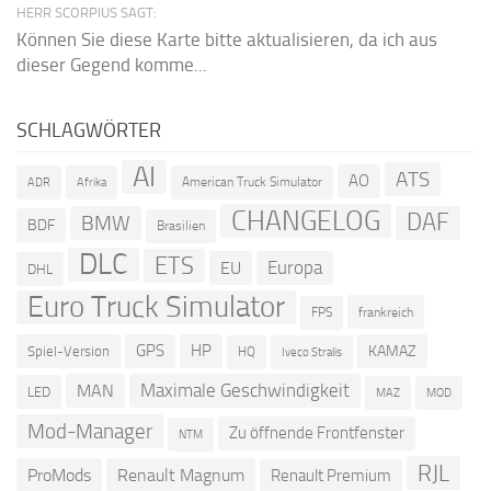
HERR SCORPIUS SAGT:
Können Sie diese Karte bitte aktualisieren, da ich aus
dieser Gegend komme...
SCHLAGWÖRTER
AI
ATS
AO
American Truck Simulator
ADR
Afrika
CHANGELOG
DAF
BMW
BDF
Brasilien
DLC
ETS
Europa
EU
DHL
Euro Truck Simulator
frankreich
FPS
GPS
HP
KAMAZ
Spiel-Version
HQ
Iveco Stralis
Maximale Geschwindigkeit
MAN
LED
MOD
MAZ
Mod-Manager
Zu öffnende Frontfenster
NTM
RJL
ProMods
Renault Magnum
Renault Premium