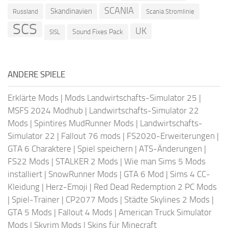
SCANIA
Skandinavien
Russland
Scania Stromlinie
SCS
UK
Sound Fixes Pack
SISL
ANDERE SPIELE
Erklärte Mods
|
Mods Landwirtschafts-Simulator 25
|
MSFS 2024 Modhub
|
Landwirtschafts-Simulator 22
Mods
|
Spintires MudRunner Mods
|
Landwirtschafts-
Simulator 22
|
Fallout 76 mods
|
FS2020-Erweiterungen
|
GTA 6 Charaktere
|
Spiel speichern
|
ATS-Änderungen
|
FS22 Mods
|
STALKER 2 Mods
|
Wie man Sims 5 Mods
installiert
|
SnowRunner Mods
|
GTA 6 Mod
|
Sims 4 CC-
Kleidung
|
Herz-Emoji
|
Red Dead Redemption 2 PC Mods
|
Spiel-Trainer
|
CP2077 Mods
|
Städte Skylines 2 Mods
|
GTA 5 Mods
|
Fallout 4 Mods
|
American Truck Simulator
Mods
|
Skyrim Mods
|
Skins für Minecraft