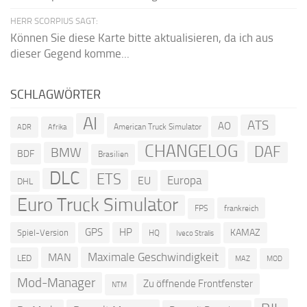
HERR SCORPIUS SAGT:
Können Sie diese Karte bitte aktualisieren, da ich aus
dieser Gegend komme...
SCHLAGWÖRTER
AI
ATS
AO
American Truck Simulator
ADR
Afrika
CHANGELOG
DAF
BMW
BDF
Brasilien
DLC
ETS
Europa
EU
DHL
Euro Truck Simulator
frankreich
FPS
GPS
HP
KAMAZ
Spiel-Version
HQ
Iveco Stralis
Maximale Geschwindigkeit
MAN
LED
MOD
MAZ
Mod-Manager
Zu öffnende Frontfenster
NTM