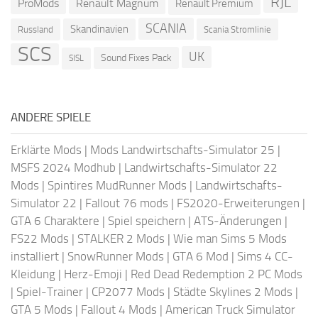
RJL
ProMods
Renault Magnum
Renault Premium
SCANIA
Skandinavien
Russland
Scania Stromlinie
SCS
UK
Sound Fixes Pack
SISL
ANDERE SPIELE
Erklärte Mods
|
Mods Landwirtschafts-Simulator 25
|
MSFS 2024 Modhub
|
Landwirtschafts-Simulator 22
Mods
|
Spintires MudRunner Mods
|
Landwirtschafts-
Simulator 22
|
Fallout 76 mods
|
FS2020-Erweiterungen
|
GTA 6 Charaktere
|
Spiel speichern
|
ATS-Änderungen
|
FS22 Mods
|
STALKER 2 Mods
|
Wie man Sims 5 Mods
installiert
|
SnowRunner Mods
|
GTA 6 Mod
|
Sims 4 CC-
Kleidung
|
Herz-Emoji
|
Red Dead Redemption 2 PC Mods
|
Spiel-Trainer
|
CP2077 Mods
|
Städte Skylines 2 Mods
|
GTA 5 Mods
|
Fallout 4 Mods
|
American Truck Simulator