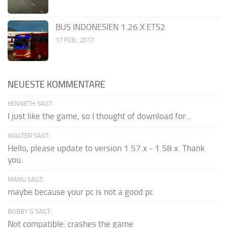
BUS INDONESIEN 1.26.X ETS2
17 FEB., 2017
NEUESTE KOMMENTARE
KENNETH SAGT:
I just like the game, so I thought of download for...
WALTER SAGT:
Hello, please update to version 1.57.x - 1.58.x. Thank
you.
MANU SAGT:
maybe because your pc is not a good pc
BOBBY G SAGT:
Not compatible: crashes the game