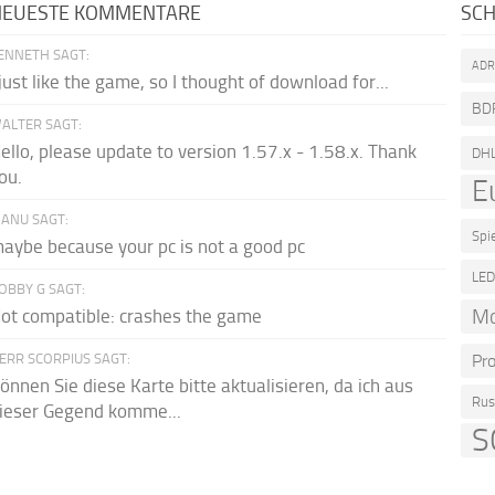
NEUESTE KOMMENTARE
SC
ENNETH SAGT:
AD
 just like the game, so I thought of download for...
BD
ALTER SAGT:
ello, please update to version 1.57.x - 1.58.x. Thank
DH
ou.
E
ANU SAGT:
Spi
aybe because your pc is not a good pc
LE
OBBY G SAGT:
M
ot compatible: crashes the game
ERR SCORPIUS SAGT:
Pr
önnen Sie diese Karte bitte aktualisieren, da ich aus
Rus
ieser Gegend komme...
S