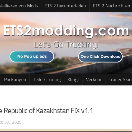
stallieren von Mods
ETS 2 herunterladen
ETS 2 Nachrichten
Packungen
Teile / Tuning
Klingt
Verkehr
Trailer Skin
e Republic of Kazakhstan FIX v1.1
20 JAN. 2025