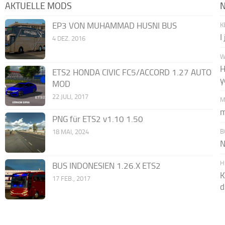
AKTUELLE MODS
EP3 VON MUHAMMAD HUSNI BUS
K
I
4 DEZ. 2016
W
H
ETS2 HONDA CIVIC FC5/ACCORD 1.27 AUTO
y
MOD
22 JULI, 2017
M
m
PNG für ETS2 v1.10 1.50
B
18 MAI, 2024
N
H
BUS INDONESIEN 1.26.X ETS2
K
17 FEB., 2017
d