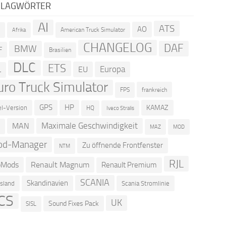
HLAGWÖRTER
AI
ATS
AO
American Truck Simulator
R
Afrika
CHANGELOG
DAF
BMW
F
Brasilien
DLC
ETS
Europa
EU
L
uro Truck Simulator
frankreich
FPS
GPS
HP
KAMAZ
el-Version
HQ
Iveco Stralis
Maximale Geschwindigkeit
MAN
D
MOD
MAZ
od-Manager
Zu öffnende Frontfenster
NTM
RJL
oMods
Renault Magnum
Renault Premium
SCANIA
Skandinavien
sland
Scania Stromlinie
CS
UK
Sound Fixes Pack
SISL