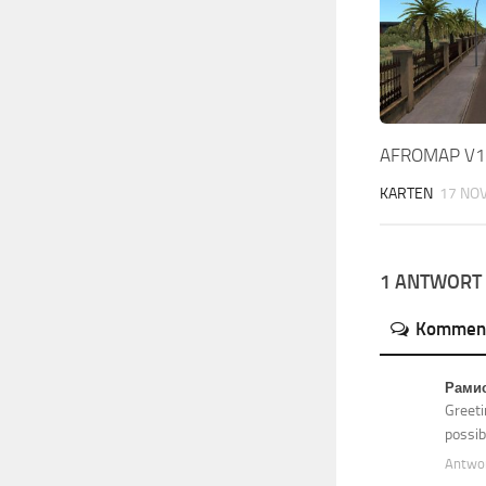
AFROMAP V1
KARTEN
17 NOV
1 ANTWORT
Kommen
Рами
Greeti
possib
Antwo