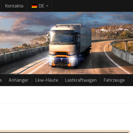
Kontakte
DE
s
Anhänger
Lkw-Häute
Lastkraftwagen
Fahrzeuge