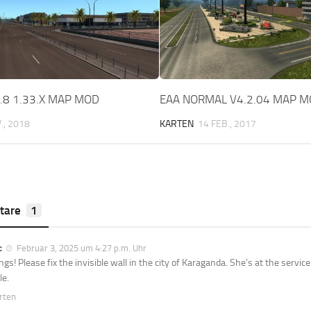
.8 1.33.X MAP MOD
EAA NORMAL V4.2.04 MAP 
., 2018
KARTEN
14 FEB., 2017
tare
1
с
Februar 3, 2025 um 4:27 p.m. Uhr
ngs! Please fix the invisible wall in the city of Karaganda. She’s at the serv
le.
rten