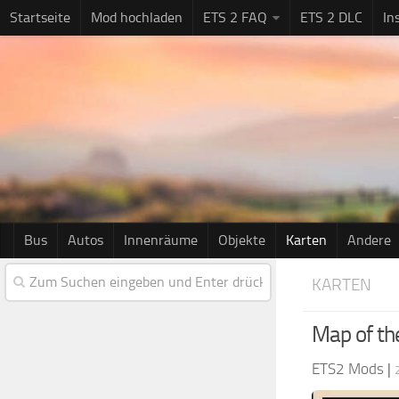
Startseite
Mod hochladen
ETS 2 FAQ
ETS 2 DLC
In
Bus
Autos
Innenräume
Objekte
Karten
Andere
KARTEN
Map of th
ETS2 Mods
|