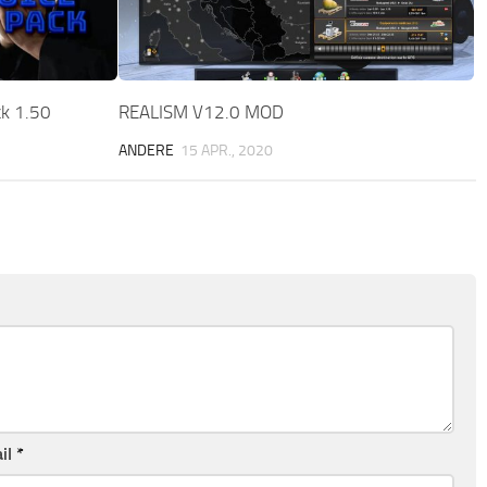
ck 1.50
REALISM V12.0 MOD
ANDERE
15 APR., 2020
il
*