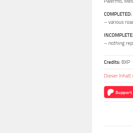
Palermo, Mess
COMPLETED:
– various ro
INCOMPLETE
– nothing re
Credits:
BXP
Dieser Inhalt