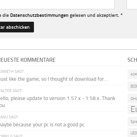
e die
Datenschutzbestimmungen
gelesen und akzeptiert.
*
NEUESTE KOMMENTARE
SC
ENNETH SAGT:
AD
 just like the game, so I thought of download for...
BD
ALTER SAGT:
ello, please update to version 1.57.x - 1.58.x. Thank
DH
ou.
E
ANU SAGT:
Spi
aybe because your pc is not a good pc
LE
OBBY G SAGT: