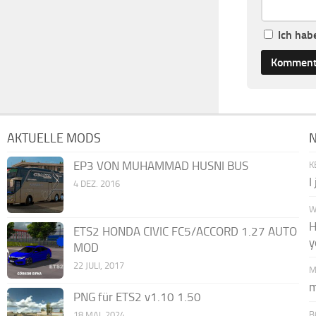
Ich hab
AKTUELLE MODS
EP3 VON MUHAMMAD HUSNI BUS
K
I
4 DEZ. 2016
W
H
ETS2 HONDA CIVIC FC5/ACCORD 1.27 AUTO
y
MOD
22 JULI, 2017
M
m
PNG für ETS2 v1.10 1.50
B
18 MAI, 2024