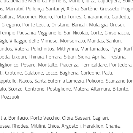
iutadella de Menorca, Fornells, Mahón, Ibiza, Capdepera, Sólle
, Marratxí, Pollença, Santanyí, Aléria, Sartène, Grosseto Prugn
Gallura, Macomer, Nuoro, Porto Torres, Chiaramonti, Cardedu,
 Gregorio, Ponte Leccia, Oristano, Bancali, Mulargia, Orosei,
Tempio Pausania, Viggianello, San Nicolao, Corte, Ghisonaccia,
Gigli, Villaggio delle Mimose, Monserrato, Mandas, Sanluri,
Lindos, Vatera, Polichnitos, Mithymna, Mantamados, Pyrgi, Karf
da, Lixouri, Thinaia, Ferrara, Sibari, Siena, Aprilia, Trestina,
Miglionico, Pesaro, Montalto, Piacenza, Ternicaldare, Pontedera,
ati, Crotone, Galatone, Lecce, Bagheria, Corleone, Patti,
ppitello, Naxos, Santa Eufemia Lamezia, Policoro, Scanzano Jon
alo, Scorzo, Controne, Postiglione, Matera, Altamura, Bitonto,
Pozzuoli
a, Bonifacio, Porto Vecchio, Olbia, Sassari, Cagliari,
ousse, Rhodes, Mitilini, Chios, Argostoli, Heraklion, Chania,