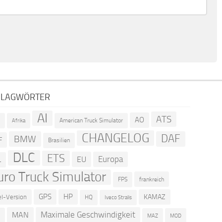
HLAGWÖRTER
AI
ATS
AO
American Truck Simulator
R
Afrika
CHANGELOG
DAF
BMW
F
Brasilien
DLC
ETS
Europa
EU
L
uro Truck Simulator
frankreich
FPS
GPS
HP
KAMAZ
el-Version
HQ
Iveco Stralis
Maximale Geschwindigkeit
MAN
D
MOD
MAZ