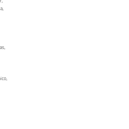
r,
a,
as,
ico,