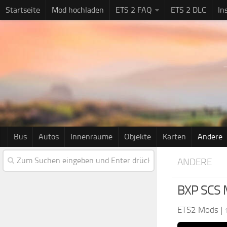
Startseite
Mod hochladen
ETS 2 FAQ
ETS 2 DLC
In
Bus
Autos
Innenräume
Objekte
Karten
Andere
ANDERE
BXP SCS M
ETS2 Mods
|