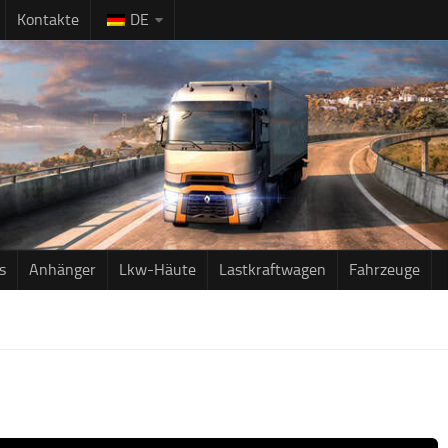
Kontakte
DE
s
Anhänger
Lkw-Häute
Lastkraftwagen
Fahrzeuge