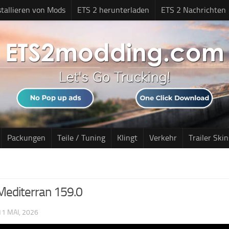
stallieren von Mods
ETS 2 herunterladen
ETS 2 Nachrichten
Packungen
Teile / Tuning
Klingt
Verkehr
Trailer Skin
editerran 159.0
11 MAI, 2026