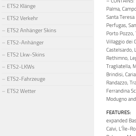
– CONTAINS: C
ETS2 Klänge
Palma, Campos
Santa Teresa 
ETS2 Verkehr
Perfugas, San
ETS2 Anhänger Skins
Porto Pozzo, 
Villaggio dei 
ETS2-Anhänger
Castelsardo, 
ETS2 Lkw-Skins
Rethimno, Lepe
Tragliatella, 
ETS2-LKWs
Brindisi, Cari
ETS2-Fahrzeuge
Randazzo, Tra
ETS2 Wetter
Ferrandina Sc
Modugno and 
FEATURES:
expanded Basti
Calvi, L’Île-R