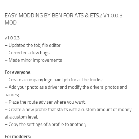
EASY MODDING BY BEN FOR ATS & ETS2 V1.0.0.3
MOD
v1.0.0.3
– Updated the tobj file editor
– Corrected a few bugs
– Made minor improvements
For everyone:
– Create a company logo paint job for all the trucks;
– Add your photo as a driver and modify the drivers’ photos and
names;
– Place the route adviser where you want;
– Create a new profile that starts with a custom amount of money
at a custom level;
– Copy the settings of a profile to another;
For modders: