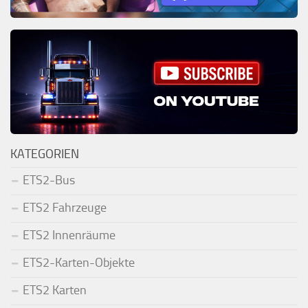
KATEGORIEN
ETS2-Bus
ETS2 Fahrzeuge
ETS2 Innenräume
ETS2-Karten-Objekte
ETS2 Karten