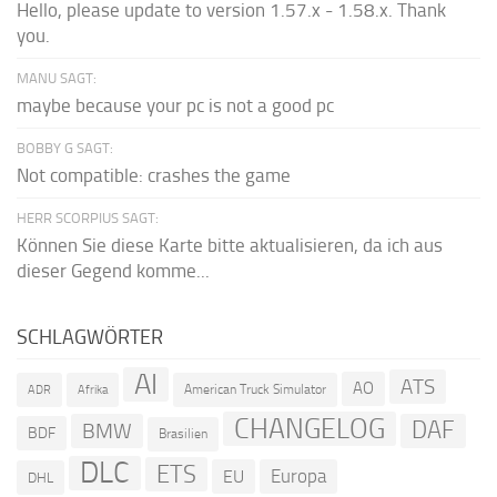
Hello, please update to version 1.57.x - 1.58.x. Thank
you.
MANU SAGT:
maybe because your pc is not a good pc
BOBBY G SAGT:
Not compatible: crashes the game
HERR SCORPIUS SAGT:
Können Sie diese Karte bitte aktualisieren, da ich aus
dieser Gegend komme...
SCHLAGWÖRTER
AI
ATS
AO
American Truck Simulator
ADR
Afrika
CHANGELOG
DAF
BMW
BDF
Brasilien
DLC
ETS
Europa
EU
DHL