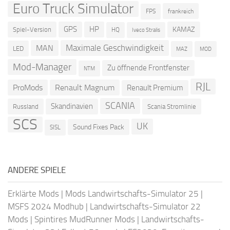
Euro Truck Simulator
frankreich
FPS
GPS
HP
KAMAZ
Spiel-Version
HQ
Iveco Stralis
Maximale Geschwindigkeit
MAN
LED
MOD
MAZ
Mod-Manager
Zu öffnende Frontfenster
NTM
RJL
ProMods
Renault Magnum
Renault Premium
SCANIA
Skandinavien
Russland
Scania Stromlinie
SCS
UK
Sound Fixes Pack
SISL
ANDERE SPIELE
Erklärte Mods
|
Mods Landwirtschafts-Simulator 25
|
MSFS 2024 Modhub
|
Landwirtschafts-Simulator 22
Mods
|
Spintires MudRunner Mods
|
Landwirtschafts-