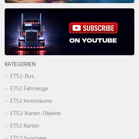
KATEGORIEN
ETS2-Bus
ETS2 Fahrzeuge
ETS2 Innenräume
ETS2-Karten-Objekte
ETS2 Karten
ETS2 Sonstiges