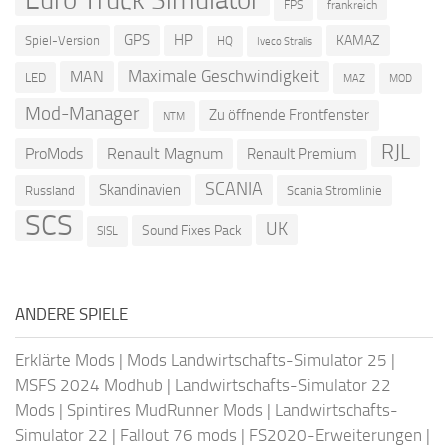
frankreich
FPS
GPS
HP
KAMAZ
Spiel-Version
HQ
Iveco Stralis
Maximale Geschwindigkeit
MAN
LED
MOD
MAZ
Mod-Manager
Zu öffnende Frontfenster
NTM
RJL
ProMods
Renault Magnum
Renault Premium
SCANIA
Skandinavien
Russland
Scania Stromlinie
SCS
UK
Sound Fixes Pack
SISL
ANDERE SPIELE
Erklärte Mods
|
Mods Landwirtschafts-Simulator 25
|
MSFS 2024 Modhub
|
Landwirtschafts-Simulator 22
Mods
|
Spintires MudRunner Mods
|
Landwirtschafts-
Simulator 22
|
Fallout 76 mods
|
FS2020-Erweiterungen
|