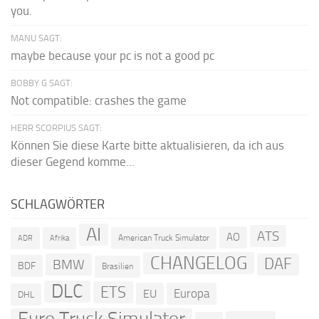
you.
MANU SAGT:
maybe because your pc is not a good pc
BOBBY G SAGT:
Not compatible: crashes the game
HERR SCORPIUS SAGT:
Können Sie diese Karte bitte aktualisieren, da ich aus
dieser Gegend komme...
SCHLAGWÖRTER
AI
ATS
AO
American Truck Simulator
ADR
Afrika
CHANGELOG
DAF
BMW
BDF
Brasilien
DLC
ETS
Europa
EU
DHL
Euro Truck Simulator