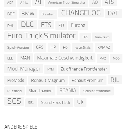
AI
ATS
AO
American Truck Simulator
ADR
Afrika
CHANGELOG
DAF
BMW
BDF
Brasilien
DLC
ETS
Europa
EU
DHL
Euro Truck Simulator
frankreich
FPS
GPS
HP
KAMAZ
Spiel-Version
HQ
Iveco Stralis
Maximale Geschwindigkeit
MAN
LED
MOD
MAZ
Mod-Manager
Zu öffnende Frontfenster
NTM
RJL
ProMods
Renault Magnum
Renault Premium
SCANIA
Skandinavien
Russland
Scania Stromlinie
SCS
UK
Sound Fixes Pack
SISL
ANDERE SPIELE