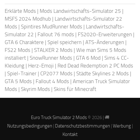
Erklärte Mods
|
Mods Landwirtschafts-Simulator 25
|
MSFS 2024 Modhub
|
Landwirtschafts-Simulator 22
Mods
|
Spintires MudRunner Mods
|
Landwirtschafts-
Simulator 22
|
Fallout 76 mods
|
FS2020-Erweiterungen
|
GTA 6 Charaktere
|
Spiel speichern
|
ATS-Änderungen
|
FS22 Mods
|
STALKER 2 Mods
|
Wie man Sims 5 Mods
installiert
|
SnowRunner Mods
|
GTA 6 Mod
|
Sims 4 CC-
Kleidung
|
Herz-Emoji
|
Red Dead Redemption 2 PC Mods
|
Spiel-Trainer
|
CP2077 Mods
|
Städte Skylines 2 Mods
|
GTA 5 Mods
|
Fallout 4 Mods
|
American Truck Simulator
Mods
|
Skyrim Mods
|
Skins für Minecraft
Euro Truck Simulator 2 Mods
© 2026 | 🚚
Nutzungsbedingungen
|
Datenschutzbestimmungen
|
Werbung
|
Kontakt