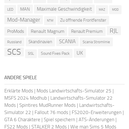
Maximale Geschwindigkeit
MAN
LED
MOD
MAZ
Mod-Manager
Zu öffnende Frontfenster
NTM
RJL
ProMods
Renault Magnum
Renault Premium
SCANIA
Skandinavien
Russland
Scania Stromlinie
SCS
UK
Sound Fixes Pack
SISL
ANDERE SPIELE
Erklärte Mods
|
Mods Landwirtschafts-Simulator 25
|
MSFS 2024 Modhub
|
Landwirtschafts-Simulator 22
Mods
|
Spintires MudRunner Mods
|
Landwirtschafts-
Simulator 22
|
Fallout 76 mods
|
FS2020-Erweiterungen
|
GTA 6 Charaktere
|
Spiel speichern
|
ATS-Änderungen
|
FS22 Mods
|
STALKER 2 Mods
|
Wie man Sims 5 Mods