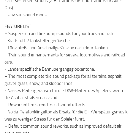
- alle KI-Verkehrsmods (z. B. Traffic Packs und Traffic Pack Add-
Ons)
– any rain sound mods
FEATURE LIST
– Suspension and tire bump sounds for your truck and trailer.
- Kraftstoff-/Tankstellengeräusche.
- Türschließ- und Anschnallgeräusche nach dem Tanken.
– Train sound enhancements for several locomotives and railroad
cars.
- Länderspezifische Bahnübergangsglockentöne.
– The most complete tire sound package for all terrains: asphalt,
gravel, grass, snow, and sleeper lines.
- Nasses Reifengeräusch für die LKW-Reifen des Spielers, wenn
die Asphaltstraßen nass sind.
– Reworked tire screech/skid sound effects.
- Nokia-Telefonklingelton als Ersatz für die Eil-/Verspätungsmusik,
was zu weniger Stress für den Spieler führt.
– Default common sound reworks, such as improved default air