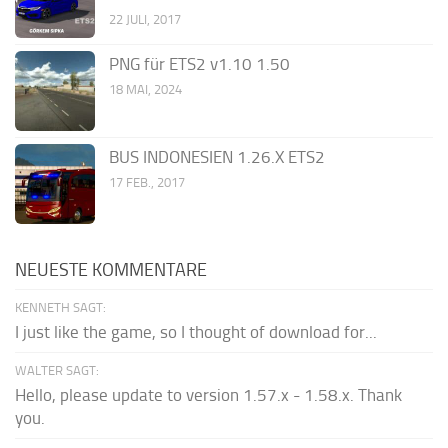
22 JULI, 2017
PNG für ETS2 v1.10 1.50
18 MAI, 2024
BUS INDONESIEN 1.26.X ETS2
17 FEB., 2017
NEUESTE KOMMENTARE
KENNETH SAGT:
I just like the game, so I thought of download for...
WALTER SAGT:
Hello, please update to version 1.57.x - 1.58.x. Thank
you.