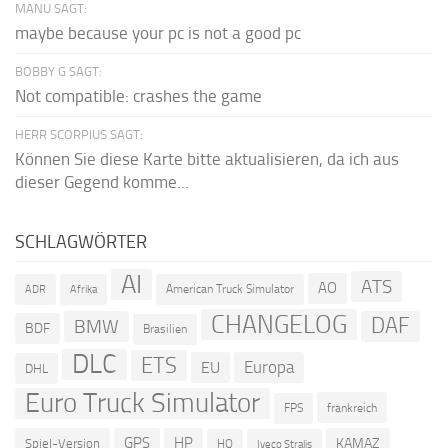
MANU SAGT:
maybe because your pc is not a good pc
BOBBY G SAGT:
Not compatible: crashes the game
HERR SCORPIUS SAGT:
Können Sie diese Karte bitte aktualisieren, da ich aus
dieser Gegend komme...
SCHLAGWÖRTER
AI
ATS
AO
American Truck Simulator
ADR
Afrika
CHANGELOG
DAF
BMW
BDF
Brasilien
DLC
ETS
Europa
EU
DHL
Euro Truck Simulator
frankreich
FPS
GPS
HP
KAMAZ
Spiel-Version
HQ
Iveco Stralis