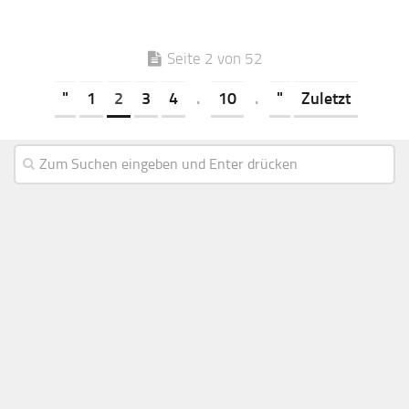
Seite 2 von 52
"
1
2
3
4
.
10
.
"
Zuletzt