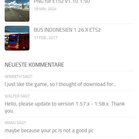
PNG für ETS2 v1.10 1.50
18 MAI, 2024
BUS INDONESIEN 1.26.X ETS2
17 FEB., 2017
NEUESTE KOMMENTARE
KENNETH SAGT:
I just like the game, so I thought of download for...
WALTER SAGT:
Hello, please update to version 1.57.x - 1.58.x. Thank
you.
MANU SAGT:
maybe because your pc is not a good pc