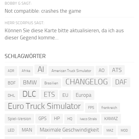
BOBBY G SAGT:
Not compatible: crashes the game
HERR SCORPIUS SAGT:
Können Sie diese Karte bitte aktualisieren, da ich aus
dieser Gegend komme...
SCHLAGWÖRTER
AI
ATS
AO
American Truck Simulator
ADR
Afrika
CHANGELOG
DAF
BMW
BDF
Brasilien
DLC
ETS
Europa
EU
DHL
Euro Truck Simulator
frankreich
FPS
GPS
HP
KAMAZ
Spiel-Version
HQ
Iveco Stralis
Maximale Geschwindigkeit
MAN
LED
MOD
MAZ