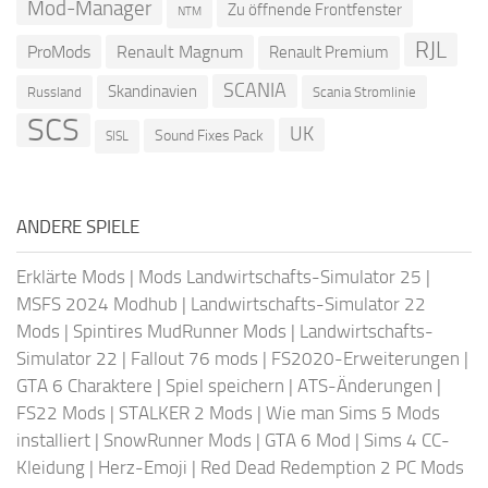
Mod-Manager
Zu öffnende Frontfenster
NTM
RJL
ProMods
Renault Magnum
Renault Premium
SCANIA
Skandinavien
Russland
Scania Stromlinie
SCS
UK
Sound Fixes Pack
SISL
ANDERE SPIELE
Erklärte Mods
|
Mods Landwirtschafts-Simulator 25
|
MSFS 2024 Modhub
|
Landwirtschafts-Simulator 22
Mods
|
Spintires MudRunner Mods
|
Landwirtschafts-
Simulator 22
|
Fallout 76 mods
|
FS2020-Erweiterungen
|
GTA 6 Charaktere
|
Spiel speichern
|
ATS-Änderungen
|
FS22 Mods
|
STALKER 2 Mods
|
Wie man Sims 5 Mods
installiert
|
SnowRunner Mods
|
GTA 6 Mod
|
Sims 4 CC-
Kleidung
|
Herz-Emoji
|
Red Dead Redemption 2 PC Mods