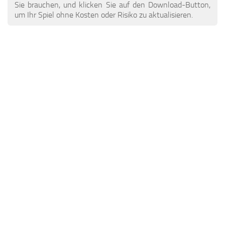
ETS 2 Nachrichten
Andere
Sie brauchen, und klicken Sie auf den Download-Button,
um Ihr Spiel ohne Kosten oder Risiko zu aktualisieren.
Kontakte
Packungen
DE
Teile / Tuning
EN
Klingt
TR
Verkehr
PT
Trailer Skins
PL
Anhänger
FR
Lkw-Häute
RO
Lastkraftwagen
Fahrzeuge