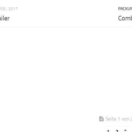
FEB., 2017
PACKU
iler
Comb
Seite 1 von 
1
2
"