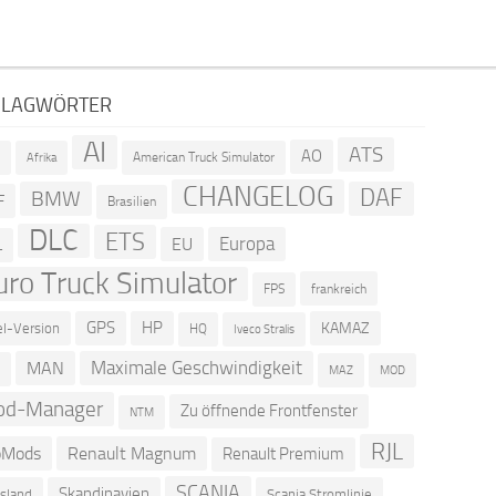
HLAGWÖRTER
AI
ATS
AO
American Truck Simulator
R
Afrika
CHANGELOG
DAF
BMW
F
Brasilien
DLC
ETS
Europa
EU
L
uro Truck Simulator
frankreich
FPS
GPS
HP
KAMAZ
el-Version
HQ
Iveco Stralis
Maximale Geschwindigkeit
MAN
D
MOD
MAZ
od-Manager
Zu öffnende Frontfenster
NTM
RJL
oMods
Renault Magnum
Renault Premium
SCANIA
Skandinavien
sland
Scania Stromlinie