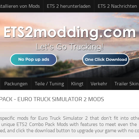
stallieren von Mods
ETS 2 herunterladen
ETS 2 Nachrichten
Packungen
Teile / Tuning
Klingt
Verkehr
Trailer Skin
PACK - EURO TRUCK SIMULATOR 2 MODS
 specific mods for Euro Truck Simulator 2 that don't fit into ot
of unique ETS2 Combo Pack Mods with features to meet even the m
d, and click the download button to upgrade your game with no cost