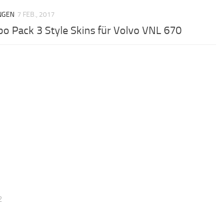
NGEN
7 FEB., 2017
o Pack 3 Style Skins für Volvo VNL 670
2