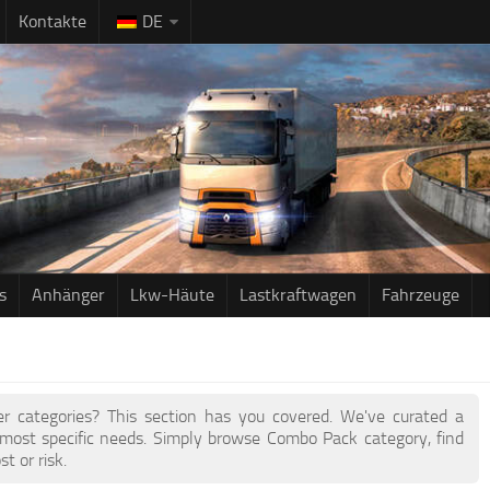
Kontakte
DE
s
Anhänger
Lkw-Häute
Lastkraftwagen
Fahrzeuge
her categories? This section has you covered. We've curated a
ost specific needs. Simply browse Combo Pack category, find
 or risk.