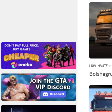
LKW-HÄUTE
6
Bolshegr