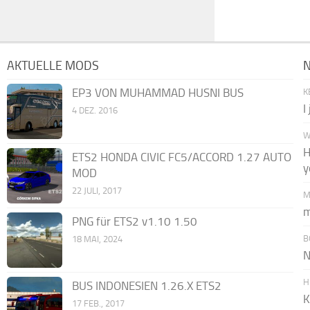
AKTUELLE MODS
EP3 VON MUHAMMAD HUSNI BUS
K
I
4 DEZ. 2016
W
H
ETS2 HONDA CIVIC FC5/ACCORD 1.27 AUTO
y
MOD
22 JULI, 2017
M
m
PNG für ETS2 v1.10 1.50
B
18 MAI, 2024
N
H
BUS INDONESIEN 1.26.X ETS2
K
17 FEB., 2017