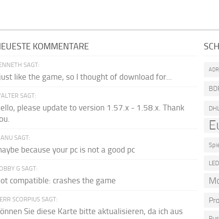
NEUESTE KOMMENTARE
SC
ENNETH SAGT:
AD
 just like the game, so I thought of download for...
BD
ALTER SAGT:
ello, please update to version 1.57.x - 1.58.x. Thank
DH
ou.
E
ANU SAGT:
Spi
aybe because your pc is not a good pc
LE
OBBY G SAGT:
M
ot compatible: crashes the game
ERR SCORPIUS SAGT:
Pr
önnen Sie diese Karte bitte aktualisieren, da ich aus
Rus