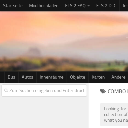
Startseite
Mod hochladen
ETS 2 FAQ
ETS 2 DLC
In
Bus
Autos
Innenräume
Objekte
Karten
Andere
COMBO 
Looking for
collection 
what you nee