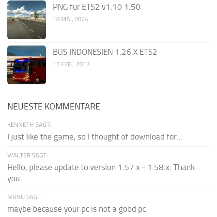
PNG für ETS2 v1.10 1.50
18 MAI, 2024
BUS INDONESIEN 1.26.X ETS2
17 FEB., 2017
NEUESTE KOMMENTARE
KENNETH SAGT:
I just like the game, so I thought of download for...
WALTER SAGT:
Hello, please update to version 1.57.x - 1.58.x. Thank
you.
MANU SAGT:
maybe because your pc is not a good pc