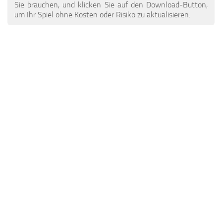
ETS 2 Nachrichten
Andere
Sie brauchen, und klicken Sie auf den Download-Button,
um Ihr Spiel ohne Kosten oder Risiko zu aktualisieren.
Kontakte
Packungen
DE
Teile / Tuning
EN
Klingt
TR
Verkehr
PT
Trailer Skins
PL
Anhänger
FR
Lkw-Häute
RO
Lastkraftwagen
Fahrzeuge