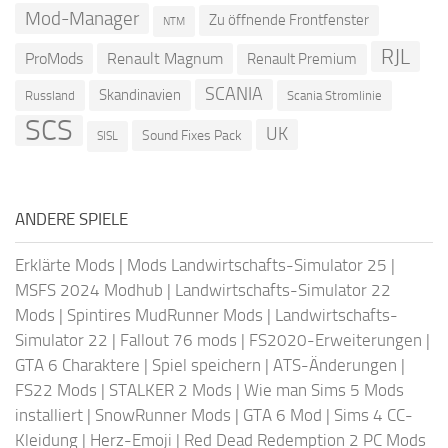
Mod-Manager
Zu öffnende Frontfenster
NTM
RJL
ProMods
Renault Magnum
Renault Premium
SCANIA
Skandinavien
Russland
Scania Stromlinie
SCS
UK
Sound Fixes Pack
SISL
ANDERE SPIELE
Erklärte Mods
|
Mods Landwirtschafts-Simulator 25
|
MSFS 2024 Modhub
|
Landwirtschafts-Simulator 22
Mods
|
Spintires MudRunner Mods
|
Landwirtschafts-
Simulator 22
|
Fallout 76 mods
|
FS2020-Erweiterungen
|
GTA 6 Charaktere
|
Spiel speichern
|
ATS-Änderungen
|
FS22 Mods
|
STALKER 2 Mods
|
Wie man Sims 5 Mods
installiert
|
SnowRunner Mods
|
GTA 6 Mod
|
Sims 4 CC-
Kleidung
|
Herz-Emoji
|
Red Dead Redemption 2 PC Mods