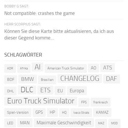
BOBBY G SAGT:
Not compatible: crashes the game
HERR SCORPIUS SAGT:
Können Sie diese Karte bitte aktualisieren, da ich aus
dieser Gegend komme...
SCHLAGWÖRTER
AI
ATS
AO
American Truck Simulator
ADR
Afrika
CHANGELOG
DAF
BMW
BDF
Brasilien
DLC
ETS
Europa
EU
DHL
Euro Truck Simulator
frankreich
FPS
GPS
HP
KAMAZ
Spiel-Version
HQ
Iveco Stralis
Maximale Geschwindigkeit
MAN
LED
MOD
MAZ