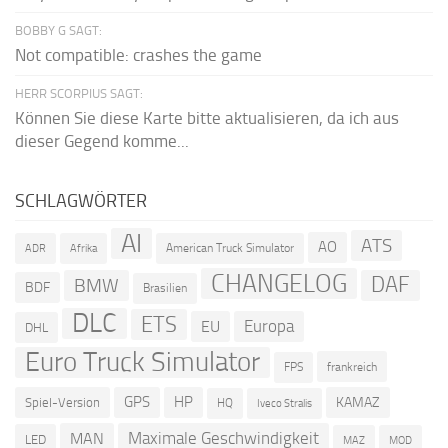
BOBBY G SAGT:
Not compatible: crashes the game
HERR SCORPIUS SAGT:
Können Sie diese Karte bitte aktualisieren, da ich aus
dieser Gegend komme...
SCHLAGWÖRTER
AI
ATS
AO
American Truck Simulator
ADR
Afrika
CHANGELOG
DAF
BMW
BDF
Brasilien
DLC
ETS
Europa
EU
DHL
Euro Truck Simulator
frankreich
FPS
GPS
HP
KAMAZ
Spiel-Version
HQ
Iveco Stralis
Maximale Geschwindigkeit
MAN
LED
MOD
MAZ