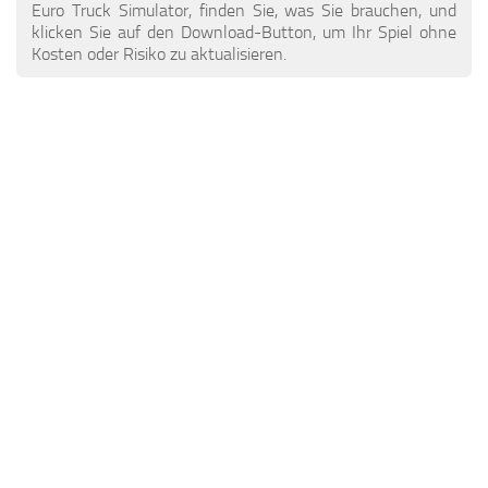
ETS 2 Nachrichten
Andere
Euro Truck Simulator, finden Sie, was Sie brauchen, und
klicken Sie auf den Download-Button, um Ihr Spiel ohne
Kontakte
Packungen
Kosten oder Risiko zu aktualisieren.
DE
Teile / Tuning
EN
Klingt
TR
Verkehr
PT
Trailer Skins
PL
Anhänger
FR
Lkw-Häute
RO
Lastkraftwagen
Fahrzeuge