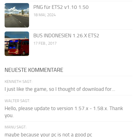
PNG für ETS2 v1.10 1.50
18 MAI, 2024
BUS INDONESIEN 1.26.X ETS2
17 FEB., 2017
NEUESTE KOMMENTARE
KENNETH SAGT:
I just like the game, so I thought of download for...
WALTER SAGT:
Hello, please update to version 1.57.x - 1.58.x. Thank
you.
MANU SAGT:
maybe because your pc is not a good pc