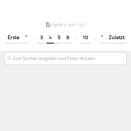
Seite 4 von 147
Erste
"
.
3
4
5
6
.
10
.
"
Zuletzt