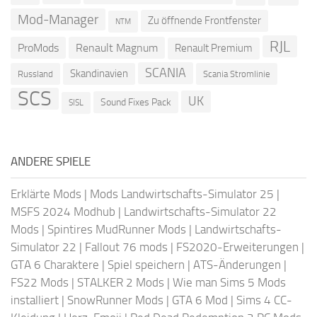
Mod-Manager
Zu öffnende Frontfenster
NTM
RJL
ProMods
Renault Magnum
Renault Premium
SCANIA
Skandinavien
Russland
Scania Stromlinie
SCS
UK
Sound Fixes Pack
SISL
ANDERE SPIELE
Erklärte Mods
|
Mods Landwirtschafts-Simulator 25
|
MSFS 2024 Modhub
|
Landwirtschafts-Simulator 22
Mods
|
Spintires MudRunner Mods
|
Landwirtschafts-
Simulator 22
|
Fallout 76 mods
|
FS2020-Erweiterungen
|
GTA 6 Charaktere
|
Spiel speichern
|
ATS-Änderungen
|
FS22 Mods
|
STALKER 2 Mods
|
Wie man Sims 5 Mods
installiert
|
SnowRunner Mods
|
GTA 6 Mod
|
Sims 4 CC-