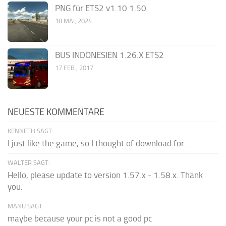
PNG für ETS2 v1.10 1.50
18 MAI, 2024
BUS INDONESIEN 1.26.X ETS2
17 FEB., 2017
NEUESTE KOMMENTARE
KENNETH SAGT:
I just like the game, so I thought of download for...
WALTER SAGT:
Hello, please update to version 1.57.x - 1.58.x. Thank
you.
MANU SAGT:
maybe because your pc is not a good pc