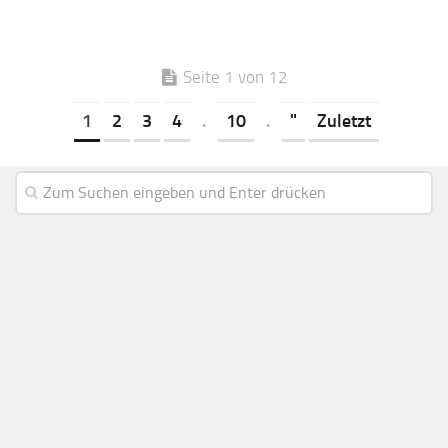
Seite 1 von 12
1
2
3
4
.
10
.
"
Zuletzt