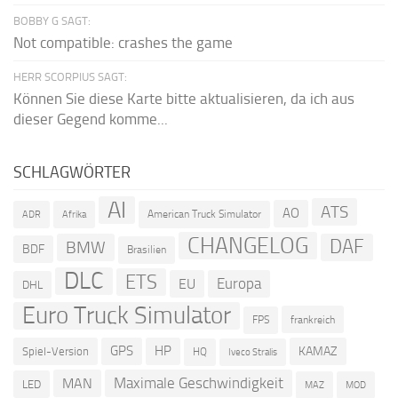
BOBBY G SAGT:
Not compatible: crashes the game
HERR SCORPIUS SAGT:
Können Sie diese Karte bitte aktualisieren, da ich aus
dieser Gegend komme...
SCHLAGWÖRTER
AI
ATS
AO
American Truck Simulator
ADR
Afrika
CHANGELOG
DAF
BMW
BDF
Brasilien
DLC
ETS
Europa
EU
DHL
Euro Truck Simulator
frankreich
FPS
GPS
HP
KAMAZ
Spiel-Version
HQ
Iveco Stralis
Maximale Geschwindigkeit
MAN
LED
MOD
MAZ