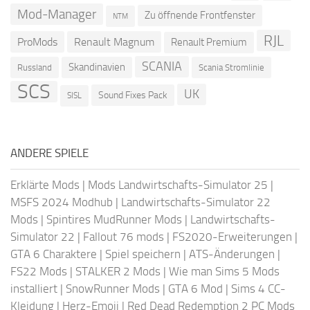
Mod-Manager
Zu öffnende Frontfenster
NTM
RJL
ProMods
Renault Magnum
Renault Premium
SCANIA
Skandinavien
Russland
Scania Stromlinie
SCS
UK
Sound Fixes Pack
SISL
ANDERE SPIELE
Erklärte Mods
|
Mods Landwirtschafts-Simulator 25
|
MSFS 2024 Modhub
|
Landwirtschafts-Simulator 22
Mods
|
Spintires MudRunner Mods
|
Landwirtschafts-
Simulator 22
|
Fallout 76 mods
|
FS2020-Erweiterungen
|
GTA 6 Charaktere
|
Spiel speichern
|
ATS-Änderungen
|
FS22 Mods
|
STALKER 2 Mods
|
Wie man Sims 5 Mods
installiert
|
SnowRunner Mods
|
GTA 6 Mod
|
Sims 4 CC-
Kleidung
|
Herz-Emoji
|
Red Dead Redemption 2 PC Mods