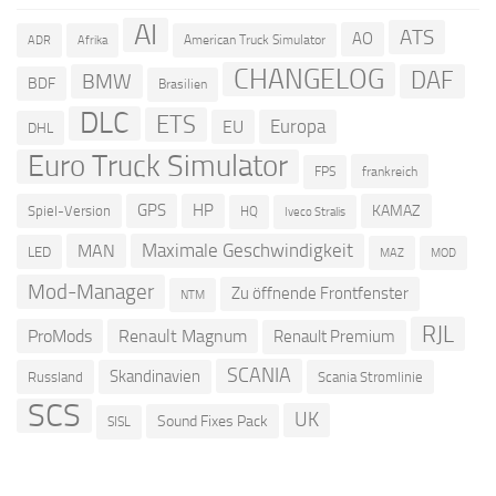
AI
ATS
AO
American Truck Simulator
ADR
Afrika
CHANGELOG
DAF
BMW
BDF
Brasilien
DLC
ETS
Europa
EU
DHL
Euro Truck Simulator
frankreich
FPS
GPS
HP
KAMAZ
Spiel-Version
HQ
Iveco Stralis
Maximale Geschwindigkeit
MAN
LED
MOD
MAZ
Mod-Manager
Zu öffnende Frontfenster
NTM
RJL
ProMods
Renault Magnum
Renault Premium
SCANIA
Skandinavien
Russland
Scania Stromlinie
SCS
UK
Sound Fixes Pack
SISL