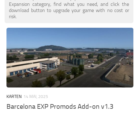
ETS 2 Nachrichten
Andere
Expansion category, find what you need, and click the
download button to upgrade your game with no cost or
Kontakte
Packungen
risk.
DE
Teile / Tuning
EN
Klingt
TR
Verkehr
PT
Trailer Skins
PL
Anhänger
FR
Lkw-Häute
RO
Lastkraftwagen
KARTEN
14 MAI, 2025
Fahrzeuge
Barcelona EXP Promods Add-on v1.3