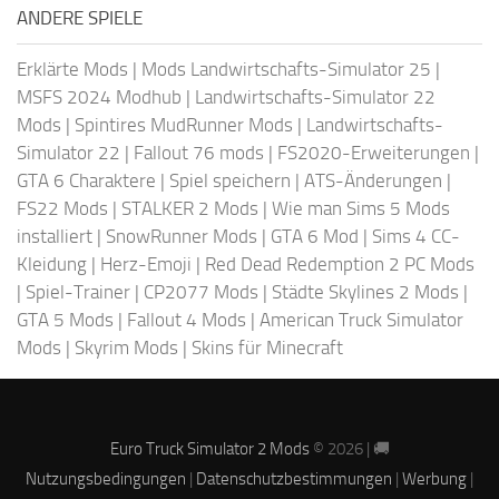
ANDERE SPIELE
Erklärte Mods
|
Mods Landwirtschafts-Simulator 25
|
MSFS 2024 Modhub
|
Landwirtschafts-Simulator 22
Mods
|
Spintires MudRunner Mods
|
Landwirtschafts-
Simulator 22
|
Fallout 76 mods
|
FS2020-Erweiterungen
|
GTA 6 Charaktere
|
Spiel speichern
|
ATS-Änderungen
|
FS22 Mods
|
STALKER 2 Mods
|
Wie man Sims 5 Mods
installiert
|
SnowRunner Mods
|
GTA 6 Mod
|
Sims 4 CC-
Kleidung
|
Herz-Emoji
|
Red Dead Redemption 2 PC Mods
|
Spiel-Trainer
|
CP2077 Mods
|
Städte Skylines 2 Mods
|
GTA 5 Mods
|
Fallout 4 Mods
|
American Truck Simulator
Mods
|
Skyrim Mods
|
Skins für Minecraft
Euro Truck Simulator 2 Mods
© 2026 | 🚚
Nutzungsbedingungen
|
Datenschutzbestimmungen
|
Werbung
|