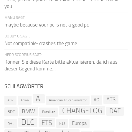
you.
MANU SAGT:
maybe because your pc is not a good pc
BOBBY G SAGT:
Not compatible: crashes the game
HERR SCORPIUS SAGT:
Können Sie diese Karte bitte aktualisieren, da ich aus
dieser Gegend komme...
SCHLAGWÖRTER
AI
ATS
AO
American Truck Simulator
ADR
Afrika
CHANGELOG
DAF
BMW
BDF
Brasilien
DLC
ETS
Europa
EU
DHL