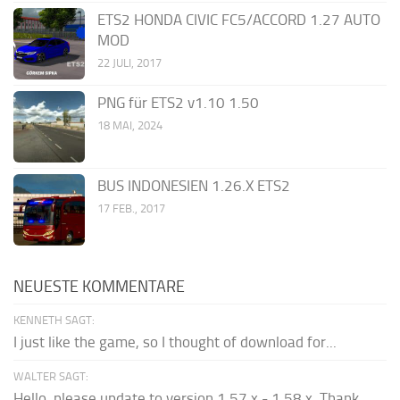
ETS2 HONDA CIVIC FC5/ACCORD 1.27 AUTO
MOD
22 JULI, 2017
PNG für ETS2 v1.10 1.50
18 MAI, 2024
BUS INDONESIEN 1.26.X ETS2
17 FEB., 2017
NEUESTE KOMMENTARE
KENNETH SAGT:
I just like the game, so I thought of download for...
WALTER SAGT:
Hello, please update to version 1.57.x - 1.58.x. Thank