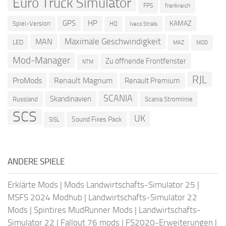
Euro Truck Simulator
frankreich
FPS
GPS
HP
KAMAZ
Spiel-Version
HQ
Iveco Stralis
Maximale Geschwindigkeit
MAN
LED
MOD
MAZ
Mod-Manager
Zu öffnende Frontfenster
NTM
RJL
ProMods
Renault Magnum
Renault Premium
SCANIA
Skandinavien
Russland
Scania Stromlinie
SCS
UK
Sound Fixes Pack
SISL
ANDERE SPIELE
Erklärte Mods
|
Mods Landwirtschafts-Simulator 25
|
MSFS 2024 Modhub
|
Landwirtschafts-Simulator 22
Mods
|
Spintires MudRunner Mods
|
Landwirtschafts-
Simulator 22
|
Fallout 76 mods
|
FS2020-Erweiterungen
|