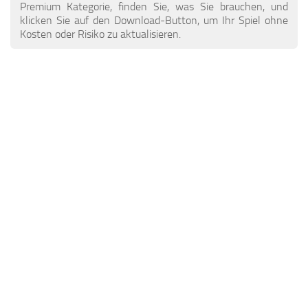
ETS 2 Nachrichten
Andere
Premium Kategorie, finden Sie, was Sie brauchen, und
klicken Sie auf den Download-Button, um Ihr Spiel ohne
Kontakte
Packungen
Kosten oder Risiko zu aktualisieren.
DE
Teile / Tuning
EN
Klingt
TR
Verkehr
PT
Trailer Skins
PL
Anhänger
FR
Lkw-Häute
RO
Lastkraftwagen
Fahrzeuge