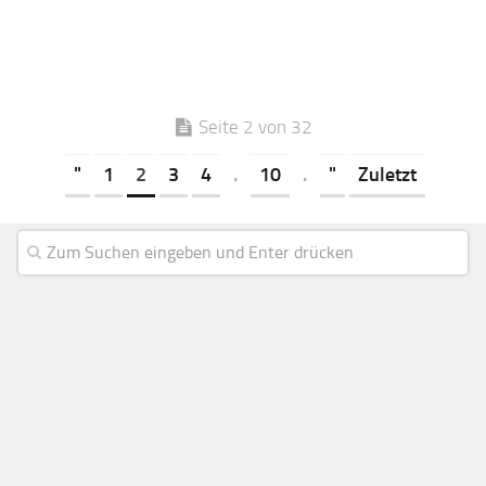
Seite 2 von 32
"
1
2
3
4
.
10
.
"
Zuletzt