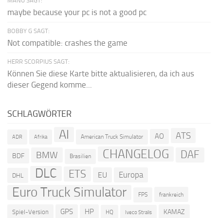
MANU SAGT:
maybe because your pc is not a good pc
BOBBY G SAGT:
Not compatible: crashes the game
HERR SCORPIUS SAGT:
Können Sie diese Karte bitte aktualisieren, da ich aus
dieser Gegend komme...
SCHLAGWÖRTER
AI
ATS
AO
American Truck Simulator
ADR
Afrika
CHANGELOG
DAF
BMW
BDF
Brasilien
DLC
ETS
Europa
EU
DHL
Euro Truck Simulator
frankreich
FPS
GPS
HP
KAMAZ
Spiel-Version
HQ
Iveco Stralis