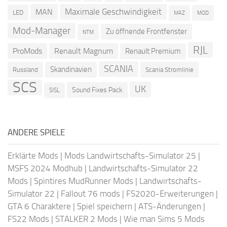
Maximale Geschwindigkeit
MAN
LED
MOD
MAZ
Mod-Manager
Zu öffnende Frontfenster
NTM
RJL
ProMods
Renault Magnum
Renault Premium
SCANIA
Skandinavien
Russland
Scania Stromlinie
SCS
UK
Sound Fixes Pack
SISL
ANDERE SPIELE
Erklärte Mods
|
Mods Landwirtschafts-Simulator 25
|
MSFS 2024 Modhub
|
Landwirtschafts-Simulator 22
Mods
|
Spintires MudRunner Mods
|
Landwirtschafts-
Simulator 22
|
Fallout 76 mods
|
FS2020-Erweiterungen
|
GTA 6 Charaktere
|
Spiel speichern
|
ATS-Änderungen
|
FS22 Mods
|
STALKER 2 Mods
|
Wie man Sims 5 Mods