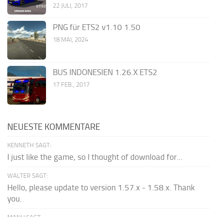
22 JULI, 2017
PNG für ETS2 v1.10 1.50
18 MAI, 2024
BUS INDONESIEN 1.26.X ETS2
17 FEB., 2017
NEUESTE KOMMENTARE
KENNETH SAGT:
I just like the game, so I thought of download for...
WALTER SAGT:
Hello, please update to version 1.57.x - 1.58.x. Thank
you.