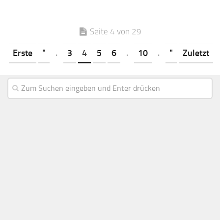
Seite 4 von 29
Erste
"
.
3
4
5
6
.
10
.
"
Zuletzt