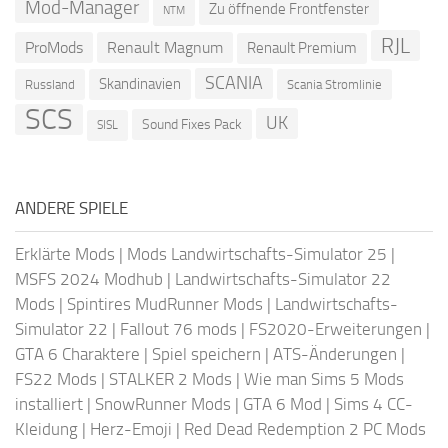
Mod-Manager
Zu öffnende Frontfenster
NTM
RJL
ProMods
Renault Magnum
Renault Premium
SCANIA
Skandinavien
Russland
Scania Stromlinie
SCS
UK
Sound Fixes Pack
SISL
ANDERE SPIELE
Erklärte Mods
|
Mods Landwirtschafts-Simulator 25
|
MSFS 2024 Modhub
|
Landwirtschafts-Simulator 22
Mods
|
Spintires MudRunner Mods
|
Landwirtschafts-
Simulator 22
|
Fallout 76 mods
|
FS2020-Erweiterungen
|
GTA 6 Charaktere
|
Spiel speichern
|
ATS-Änderungen
|
FS22 Mods
|
STALKER 2 Mods
|
Wie man Sims 5 Mods
installiert
|
SnowRunner Mods
|
GTA 6 Mod
|
Sims 4 CC-
Kleidung
|
Herz-Emoji
|
Red Dead Redemption 2 PC Mods