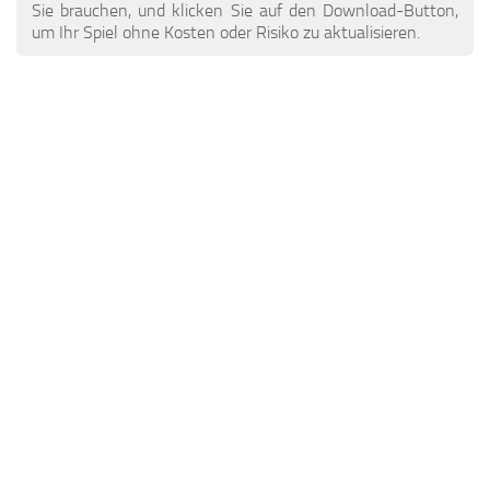
ETS 2 Nachrichten
Andere
Sie brauchen, und klicken Sie auf den Download-Button,
um Ihr Spiel ohne Kosten oder Risiko zu aktualisieren.
Kontakte
Packungen
DE
Teile / Tuning
EN
Klingt
TR
Verkehr
PT
Trailer Skins
PL
Anhänger
FR
Lkw-Häute
RO
Lastkraftwagen
Fahrzeuge