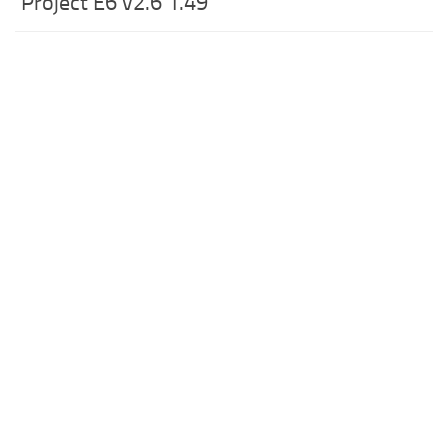
Project E6 v2.6 1.49