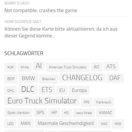
BOBBY G SAGT:
Not compatible: crashes the game
HERR SCORPIUS SAGT:
Können Sie diese Karte bitte aktualisieren, da ich aus
dieser Gegend komme...
SCHLAGWÖRTER
AI
ATS
AO
American Truck Simulator
ADR
Afrika
CHANGELOG
DAF
BMW
BDF
Brasilien
DLC
ETS
Europa
EU
DHL
Euro Truck Simulator
frankreich
FPS
GPS
HP
KAMAZ
Spiel-Version
HQ
Iveco Stralis
Maximale Geschwindigkeit
MAN
LED
MOD
MAZ