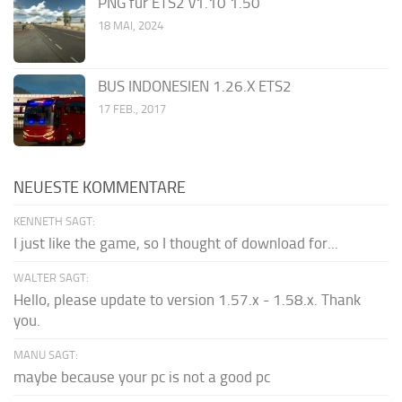
PNG für ETS2 v1.10 1.50
18 MAI, 2024
BUS INDONESIEN 1.26.X ETS2
17 FEB., 2017
NEUESTE KOMMENTARE
KENNETH SAGT:
I just like the game, so I thought of download for...
WALTER SAGT:
Hello, please update to version 1.57.x - 1.58.x. Thank
you.
MANU SAGT:
maybe because your pc is not a good pc