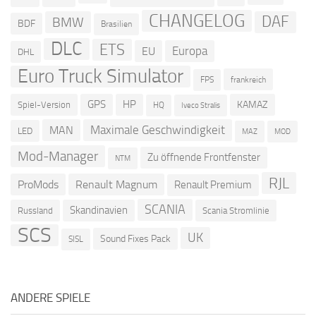
CHANGELOG
DAF
BMW
BDF
Brasilien
DLC
ETS
Europa
EU
DHL
Euro Truck Simulator
frankreich
FPS
GPS
HP
KAMAZ
Spiel-Version
HQ
Iveco Stralis
Maximale Geschwindigkeit
MAN
LED
MOD
MAZ
Mod-Manager
Zu öffnende Frontfenster
NTM
RJL
ProMods
Renault Magnum
Renault Premium
SCANIA
Skandinavien
Russland
Scania Stromlinie
SCS
UK
Sound Fixes Pack
SISL
ANDERE SPIELE