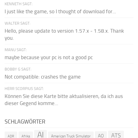
KENNETH SAGT:
I just like the game, so I thought of download for...
WALTER SAGT:
Hello, please update to version 1.57.x - 1.58.x. Thank
you.
MANU SAGT:
maybe because your pc is not a good pc
BOBBY G SAGT:
Not compatible: crashes the game
HERR SCORPIUS SAGT:
Können Sie diese Karte bitte aktualisieren, da ich aus
dieser Gegend komme...
SCHLAGWÖRTER
AI
ATS
AO
American Truck Simulator
ADR
Afrika