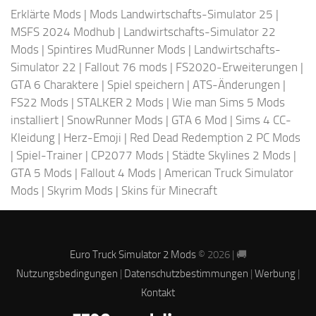
Erklärte Mods
|
Mods Landwirtschafts-Simulator 25
|
MSFS 2024 Modhub
|
Landwirtschafts-Simulator 22
Mods
|
Spintires MudRunner Mods
|
Landwirtschafts-
Simulator 22
|
Fallout 76 mods
|
FS2020-Erweiterungen
|
GTA 6 Charaktere
|
Spiel speichern
|
ATS-Änderungen
|
FS22 Mods
|
STALKER 2 Mods
|
Wie man Sims 5 Mods
installiert
|
SnowRunner Mods
|
GTA 6 Mod
|
Sims 4 CC-
Kleidung
|
Herz-Emoji
|
Red Dead Redemption 2 PC Mods
|
Spiel-Trainer
|
CP2077 Mods
|
Städte Skylines 2 Mods
|
GTA 5 Mods
|
Fallout 4 Mods
|
American Truck Simulator
Mods
|
Skyrim Mods
|
Skins für Minecraft
Euro Truck Simulator 2 Mods
© 2026 | 🚚
Nutzungsbedingungen
|
Datenschutzbestimmungen
|
Werbung
|
Kontakt