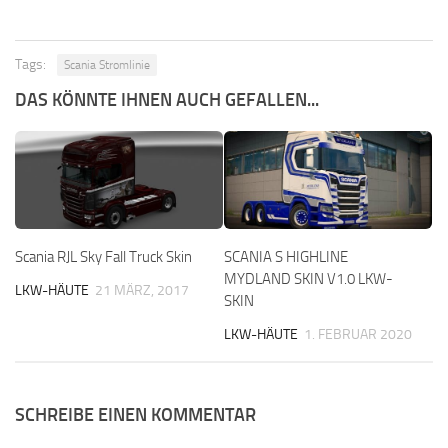
Tags:
Scania Stromlinie
DAS KÖNNTE IHNEN AUCH GEFALLEN...
Scania RJL Sky Fall Truck Skin
SCANIA S HIGHLINE
MYDLAND SKIN V1.0 LKW-
LKW-HÄUTE
21 MÄRZ, 2017
SKIN
LKW-HÄUTE
1. FEBRUAR 2020
SCHREIBE EINEN KOMMENTAR