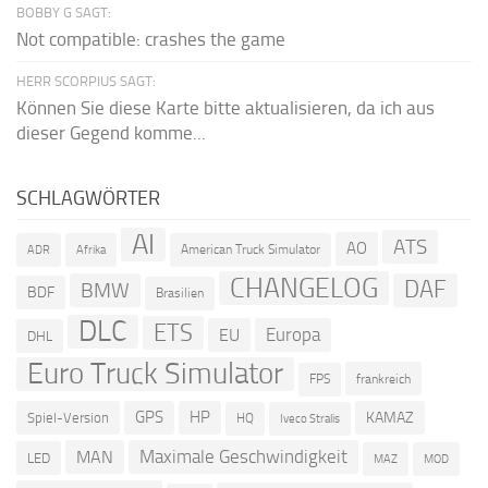
BOBBY G SAGT:
Not compatible: crashes the game
HERR SCORPIUS SAGT:
Können Sie diese Karte bitte aktualisieren, da ich aus
dieser Gegend komme...
SCHLAGWÖRTER
AI
ATS
AO
American Truck Simulator
ADR
Afrika
CHANGELOG
DAF
BMW
BDF
Brasilien
DLC
ETS
Europa
EU
DHL
Euro Truck Simulator
frankreich
FPS
GPS
HP
KAMAZ
Spiel-Version
HQ
Iveco Stralis
Maximale Geschwindigkeit
MAN
LED
MOD
MAZ