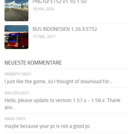
PNG für ETS2 v1.10 1.50
18 MAI, 2024
BUS INDONESIEN 1.26.X ETS2
17 FEB., 2017
NEUESTE KOMMENTARE
KENNETH SAGT:
I just like the game, so I thought of download for...
WALTER SAGT:
Hello, please update to version 1.57.x - 1.58.x. Thank
you.
MANU SAGT:
maybe because your pc is not a good pc