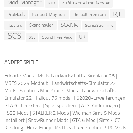
Mod-Manager
Zu öffnende Frontfenster
NTM
RJL
ProMods
Renault Magnum
Renault Premium
SCANIA
Skandinavien
Russland
Scania Stromlinie
SCS
UK
Sound Fixes Pack
SISL
ANDERE SPIELE
Erklärte Mods
|
Mods Landwirtschafts-Simulator 25
|
MSFS 2024 Modhub
|
Landwirtschafts-Simulator 22
Mods
|
Spintires MudRunner Mods
|
Landwirtschafts-
Simulator 22
|
Fallout 76 mods
|
FS2020-Erweiterungen
|
GTA 6 Charaktere
|
Spiel speichern
|
ATS-Änderungen
|
FS22 Mods
|
STALKER 2 Mods
|
Wie man Sims 5 Mods
installiert
|
SnowRunner Mods
|
GTA 6 Mod
|
Sims 4 CC-
Kleidung
|
Herz-Emoji
|
Red Dead Redemption 2 PC Mods