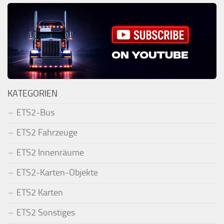
KATEGORIEN
ETS2-Bus
ETS2 Fahrzeuge
ETS2 Innenräume
ETS2-Karten-Objekte
ETS2 Karten
ETS2 Sonstiges