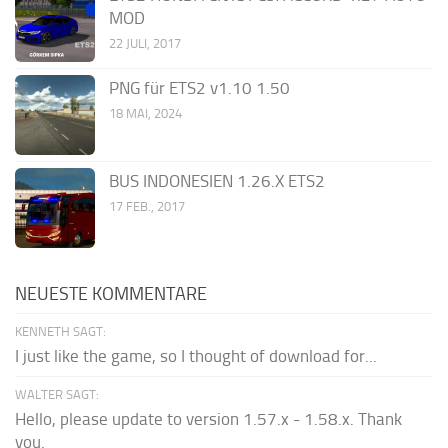
MOD
22 JULI, 2017
PNG für ETS2 v1.10 1.50
18 MAI, 2024
BUS INDONESIEN 1.26.X ETS2
17 FEB., 2017
NEUESTE KOMMENTARE
KENNETH SAGT:
I just like the game, so I thought of download for...
WALTER SAGT:
Hello, please update to version 1.57.x - 1.58.x. Thank
you.