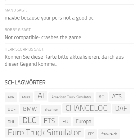
MANU SAGT:
maybe because your pc is not a good pc
BOBBY G SAGT:
Not compatible: crashes the game
HERR SCORPIUS SAGT:
Können Sie diese Karte bitte aktualisieren, da ich aus
dieser Gegend komme...
SCHLAGWÖRTER
AI
ATS
AO
American Truck Simulator
ADR
Afrika
CHANGELOG
DAF
BMW
BDF
Brasilien
DLC
ETS
Europa
EU
DHL
Euro Truck Simulator
frankreich
FPS