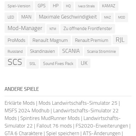
GPS
HP
KAMAZ
Spiel-Version
HQ
Iveco Stralis
Maximale Geschwindigkeit
MAN
LED
MOD
MAZ
Mod-Manager
Zu öffnende Frontfenster
NTM
RJL
ProMods
Renault Magnum
Renault Premium
SCANIA
Skandinavien
Russland
Scania Stromlinie
SCS
UK
Sound Fixes Pack
SISL
ANDERE SPIELE
Erklärte Mods
|
Mods Landwirtschafts-Simulator 25
|
MSFS 2024 Modhub
|
Landwirtschafts-Simulator 22
Mods
|
Spintires MudRunner Mods
|
Landwirtschafts-
Simulator 22
|
Fallout 76 mods
|
FS2020-Erweiterungen
|
GTA 6 Charaktere
|
Spiel speichern
|
ATS-Änderungen
|