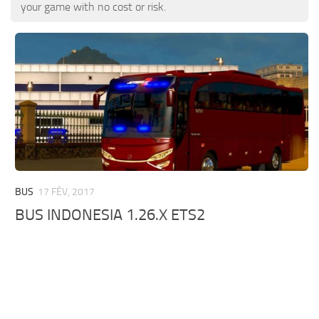
Nouvelles ETS 2
Autres
your game with no cost or risk.
Contacts
Paquets
FR
Pièces détachées / Tuning
EN
Sons
DE
Trafic
TR
Habillage de la remorque
PT
Bandes-annonces
PL
Skins de camions
BUS
17 FÉV, 2017
RO
BUS INDONESIA 1.26.X ETS2
Camions
Véhicules