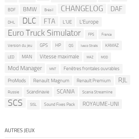
CHANGELOG
DAF
BMW
BDF
Brésil
DLC
FTA
L'Europe
L'UE
DHL
Euro Truck Simulator
France
FPS
GPS
HP
KAMAZ
Version du jeu
QG
Iveco Stralis
Vitesse maximale
MAN
LED
MOD
MAZ
Mod Manager
Fenêtres frontales ouvrables
MNT
RJL
ProMods
Renault Magnum
Renault Premium
SCANIA
Scandinavie
Russie
Scania Streamline
SCS
ROYAUME-UNI
Sound Fixes Pack
SISL
AUTRES JEUX