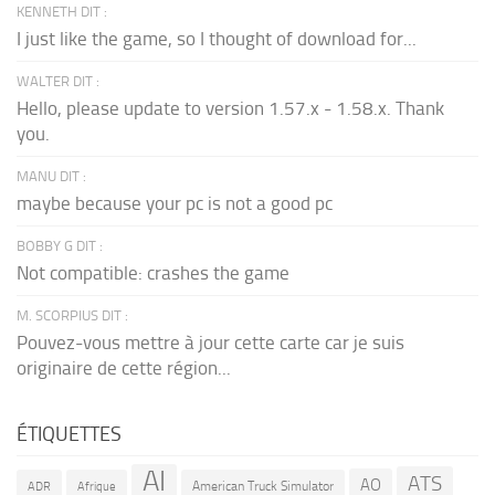
KENNETH DIT :
I just like the game, so I thought of download for...
WALTER DIT :
Hello, please update to version 1.57.x - 1.58.x. Thank
you.
MANU DIT :
maybe because your pc is not a good pc
BOBBY G DIT :
Not compatible: crashes the game
M. SCORPIUS DIT :
Pouvez-vous mettre à jour cette carte car je suis
originaire de cette région...
ÉTIQUETTES
AI
ATS
AO
American Truck Simulator
ADR
Afrique