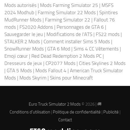
Mods autorisés
|
Mods Farming Simulator 25
|
MSFS
2024 Modhub
|
Farming Simulator 22 Mods
|
Spintires
MudRunner Mods
|
Farming Simulator 22
|
Fallout 76
mods
|
FS2020 Addons
|
Personnages de GTA 6
|
Sauvegarder le jeu
|
Modifications de l'ATS
|
FS22 mods
|
STALKER 2 Mods
|
Comment installer Sims 5 Mods
|
SnowRunner Mods
|
GTA 6 Mod
|
Sims 4 CC Vêtements
|
Emoji cœur
|
Red Dead Redemption 2 Mods PC
|
Dresseurs de jeux
|
CP2077 Mods
|
Cities Skylines 2 Mods
|
GTA 5 Mods
|
Mods Fallout 4
|
American Truck Simulator
Mods
|
Mods Skyrim
|
Skins pour Minecraft
Euro Truck Simulator 2 Mods
© 2026 | 🚚
Conditions d'utilisation
|
Politique de confidentialité
|
Publicité
|
Contact