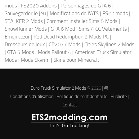
mods
|
FS2020 Addons
|
Personnages de GTA 6
|
Sauvegarder le jeu
|
Modifications de l'ATS
|
FS22 mods
|
STALKER 2 Mods
|
Comment installer Sims 5 Mods
|
SnowRunner Mods
|
GTA 6 Mod
|
Sims 4 CC Vêtements
|
Emoji cœur
|
Red Dead Redemption 2 Mods PC
|
Dresseurs de jeux
|
CP2077 Mods
|
Cities Skylines 2 Mods
|
GTA 5 Mods
|
Mods Fallout 4
|
American Truck Simulator
Mods
|
Mods Skyrim
|
Skins pour Minecraft
Euro Truck Simulator 2 Mods
© 2026 | 🚚
Conditions d'utilisation
|
Politique de confidentialité
|
Publicité
|
Contact