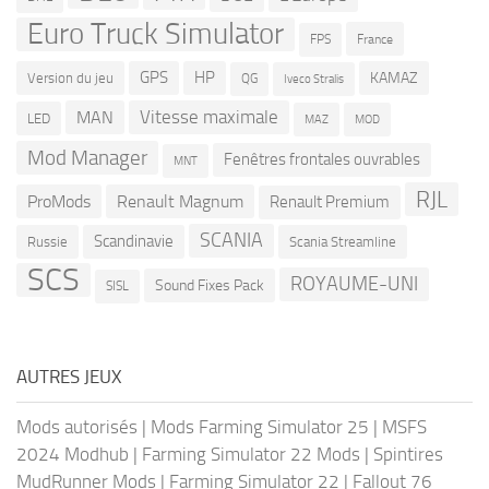
Euro Truck Simulator
France
FPS
GPS
HP
KAMAZ
Version du jeu
QG
Iveco Stralis
Vitesse maximale
MAN
LED
MOD
MAZ
Mod Manager
Fenêtres frontales ouvrables
MNT
RJL
ProMods
Renault Magnum
Renault Premium
SCANIA
Scandinavie
Russie
Scania Streamline
SCS
ROYAUME-UNI
Sound Fixes Pack
SISL
AUTRES JEUX
Mods autorisés
|
Mods Farming Simulator 25
|
MSFS
2024 Modhub
|
Farming Simulator 22 Mods
|
Spintires
MudRunner Mods
|
Farming Simulator 22
|
Fallout 76