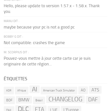
Hello, please update to version 1.57.x - 1.58.x. Thank
you.
MANU DIT :
maybe because your pc is not a good pc
BOBBY G DIT :
Not compatible: crashes the game
M. SCORPIUS DIT :
Pouvez-vous mettre à jour cette carte car je suis
originaire de cette région...
ÉTIQUETTES
AI
ATS
AO
American Truck Simulator
ADR
Afrique
CHANGELOG
DAF
BMW
BDF
Brésil
DLC
FTA
L'Europe
L'UE
DHL