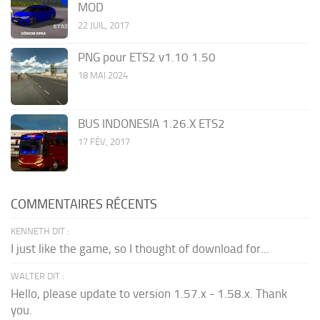
MOD
22 JUIL, 2017
PNG pour ETS2 v1.10 1.50
18 MAI 2024
BUS INDONESIA 1.26.X ETS2
17 FÉV, 2017
COMMENTAIRES RÉCENTS
KENNETH DIT :
I just like the game, so I thought of download for...
WALTER DIT :
Hello, please update to version 1.57.x - 1.58.x. Thank
you.