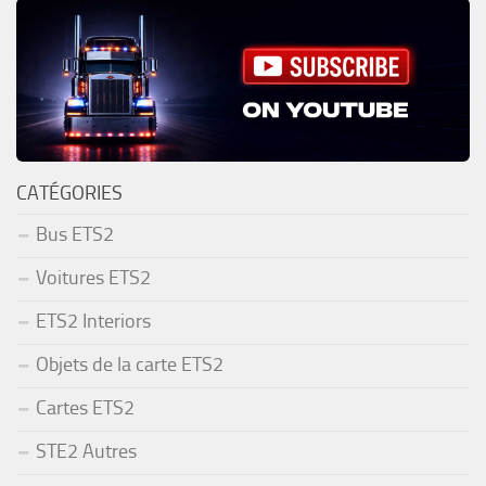
CATÉGORIES
Bus ETS2
Voitures ETS2
ETS2 Interiors
Objets de la carte ETS2
Cartes ETS2
STE2 Autres