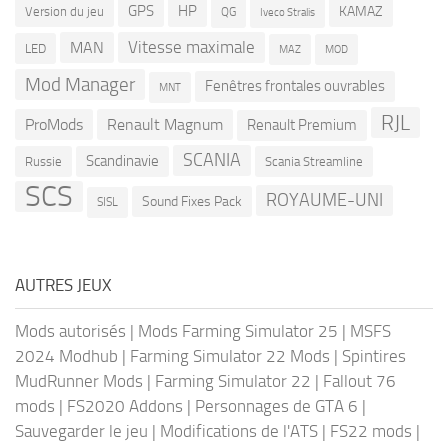
GPS
HP
KAMAZ
Version du jeu
QG
Iveco Stralis
Vitesse maximale
MAN
LED
MOD
MAZ
Mod Manager
Fenêtres frontales ouvrables
MNT
RJL
ProMods
Renault Magnum
Renault Premium
SCANIA
Scandinavie
Russie
Scania Streamline
SCS
ROYAUME-UNI
Sound Fixes Pack
SISL
AUTRES JEUX
Mods autorisés
|
Mods Farming Simulator 25
|
MSFS
2024 Modhub
|
Farming Simulator 22 Mods
|
Spintires
MudRunner Mods
|
Farming Simulator 22
|
Fallout 76
mods
|
FS2020 Addons
|
Personnages de GTA 6
|
Sauvegarder le jeu
|
Modifications de l'ATS
|
FS22 mods
|