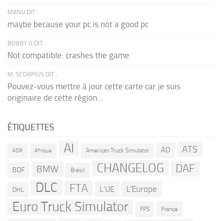
MANU DIT :
maybe because your pc is not a good pc
BOBBY G DIT :
Not compatible: crashes the game
M. SCORPIUS DIT :
Pouvez-vous mettre à jour cette carte car je suis
originaire de cette région...
ÉTIQUETTES
AI
ATS
AO
American Truck Simulator
ADR
Afrique
CHANGELOG
DAF
BMW
BDF
Brésil
DLC
FTA
L'Europe
L'UE
DHL
Euro Truck Simulator
France
FPS