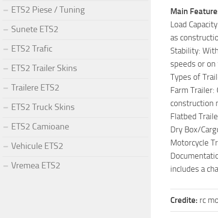
ETS2 Piese / Tuning
Main Feature
Load Capacity:
Sunete ETS2
as constructio
ETS2 Trafic
Stability: Wit
speeds or on 
ETS2 Trailer Skins
Types of Trail
Trailere ETS2
Farm Trailer:
construction 
ETS2 Truck Skins
Flatbed Traile
ETS2 Camioane
Dry Box/Cargo
Motorcycle Tr
Vehicule ETS2
Documentation
Vremea ETS2
includes a ch
Credite:
rc m