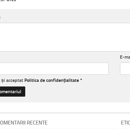
u
E-ma
t și acceptat
Politica de confidențialitate
*
OMENTARII RECENTE
ETI