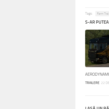
Tags:
Farm Trai
S-AR PUTEA 
AERODYNAMIC
TRAILERE
22 DE
LASĂ UN R