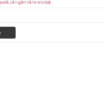
eșeală, vă rugăm să ne anunțați.
e