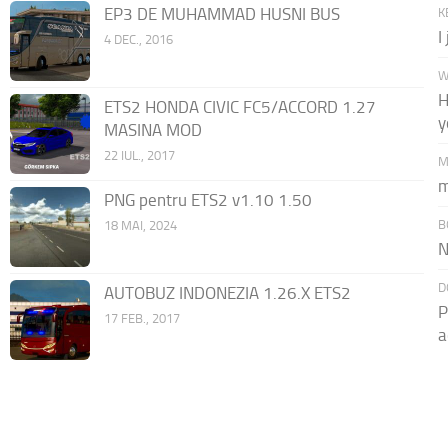
EP3 DE MUHAMMAD HUSNI BUS
K
I
4 DEC., 2016
W
H
ETS2 HONDA CIVIC FC5/ACCORD 1.27
y
MASINA MOD
22 IUL., 2017
M
m
PNG pentru ETS2 v1.10 1.50
B
18 MAI, 2024
N
D
AUTOBUZ INDONEZIA 1.26.X ETS2
P
17 FEB., 2017
a