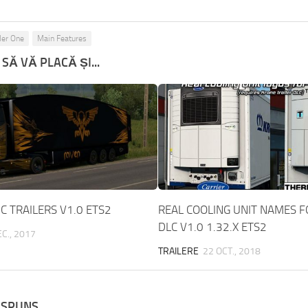
ler One
Main Features
SĂ VĂ PLACĂ ȘI...
 TRAILERS V1.0 ETS2
REAL COOLING UNIT NAMES 
DLC V1.0 1.32.X ETS2
C., 2017
TRAILERE
22 OCT., 2018
ĂSPUNS