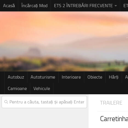
Acasă
Încărcați Mod
ETS 2 ÎNTREBĂRI FRECVENTE
ET
Autobuz
Autoturisme
Interioare
Obiecte
Hărți
A
Camioane
Vehicule
TRAILERE
Carretinha