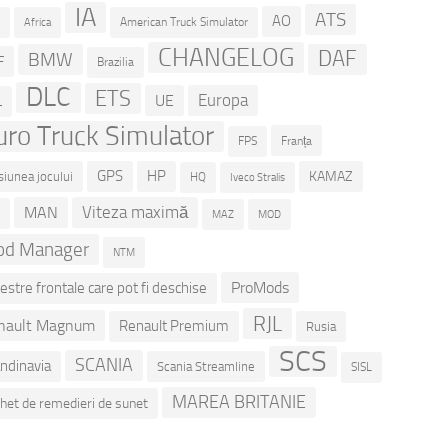
IA
ATS
AO
American Truck Simulator
R
Africa
CHANGELOG
DAF
BMW
F
Brazilia
DLC
ETS
Europa
UE
L
uro Truck Simulator
Franța
FPS
GPS
HP
KAMAZ
siunea jocului
HQ
Iveco Stralis
Viteza maximă
MAN
D
MOD
MAZ
d Manager
NTM
ProMods
estre frontale care pot fi deschise
RJL
nault Magnum
Renault Premium
Rusia
SCS
SCANIA
ndinavia
Scania Streamline
SISL
MAREA BRITANIE
het de remedieri de sunet