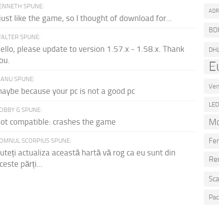
ENNETH SPUNE:
AD
 just like the game, so I thought of download for...
BD
ALTER SPUNE:
ello, please update to version 1.57.x - 1.58.x. Thank
DH
ou.
E
ANU SPUNE:
Ver
aybe because your pc is not a good pc
LE
OBBY G SPUNE:
Mo
ot compatible: crashes the game
Fer
OMNUL SCORPIUS SPUNE:
uteți actualiza această hartă vă rog ca eu sunt din
Re
ceste părți...
Sca
Pac