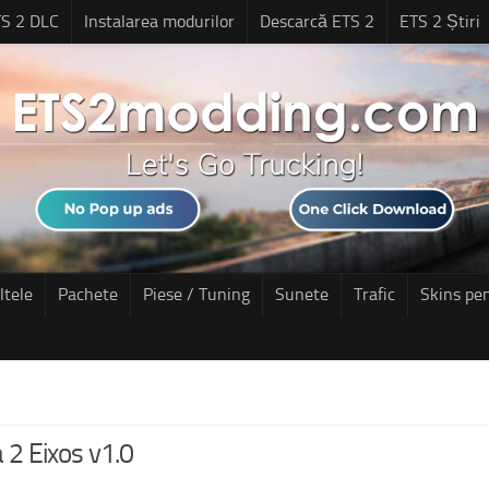
S 2 DLC
Instalarea modurilor
Descarcă ETS 2
ETS 2 Știri
ltele
Pachete
Piese / Tuning
Sunete
Trafic
Skins pe
 2 Eixos v1.0