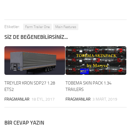
Etiketler:
Farm Trailer One
Main Features
SIZ DE BEĞENEBILIRSINIZ...
TREYLER KRON SDP27 1.28
TOBEMA SKIN PACK 1.34
ETS2
TRAILERS
FRAGMANLAR
18 EYL, 2017
FRAGMANLAR
3 MART, 2019
BIR CEVAP YAZIN