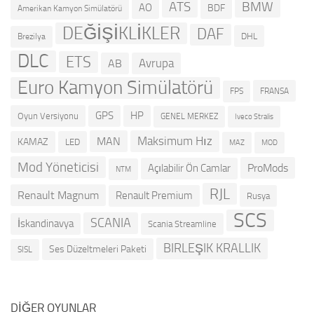
ATS
BMW
AO
BDF
Amerikan Kamyon Simülatörü
DEĞİŞİKLİKLER
DAF
DHL
Brezilya
DLC
ETS
Avrupa
AB
Euro Kamyon Simülatörü
FRANSA
FPS
GPS
HP
Oyun Versiyonu
GENEL MERKEZ
Iveco Stralis
Maksimum Hız
MAN
KAMAZ
LED
MOD
MAZ
Mod Yöneticisi
ProMods
Açılabilir Ön Camlar
NTM
RJL
Renault Magnum
Renault Premium
Rusya
SCS
SCANIA
İskandinavya
Scania Streamline
BIRLEŞIK KRALLIK
Ses Düzeltmeleri Paketi
SISL
DIĞER OYUNLAR