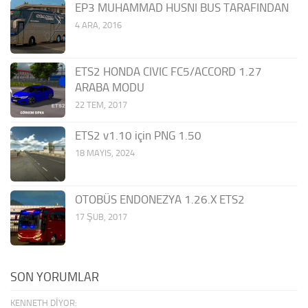
EP3 MUHAMMAD HUSNI BUS TARAFINDAN
4 ARA, 2016
ETS2 HONDA CIVIC FC5/ACCORD 1.27
ARABA MODU
22 TEM, 2017
ETS2 v1.10 için PNG 1.50
18 MAYIS, 2024
OTOBÜS ENDONEZYA 1.26.X ETS2
17 ŞUB, 2017
SON YORUMLAR
KENNETH DIYOR: