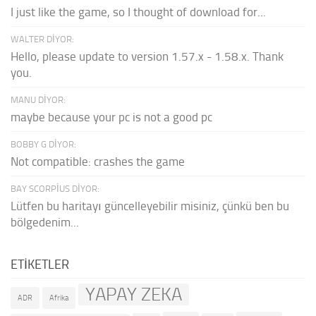
I just like the game, so I thought of download for...
WALTER DIYOR:
Hello, please update to version 1.57.x - 1.58.x. Thank
you.
MANU DIYOR:
maybe because your pc is not a good pc
BOBBY G DIYOR:
Not compatible: crashes the game
BAY SCORPIUS DIYOR:
Lütfen bu haritayı güncelleyebilir misiniz, çünkü ben bu
bölgedenim...
ETIKETLER
YAPAY ZEKA
ADR
Afrika