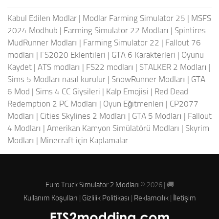
Kabul Edilen Modlar
|
Modlar Farming Simulator 25
|
MSFS
2024 Modhub
|
Farming Simulator 22 Modları
|
Spintires
MudRunner Modları
|
Farming Simulator 22
|
Fallout 76
modları
|
FS2020 Eklentileri
|
GTA 6 Karakterleri
|
Oyunu
Kaydet
|
ATS modları
|
FS22 modları
|
STALKER 2 Modları
|
Sims 5 Modları nasıl kurulur
|
SnowRunner Modları
|
GTA
6 Mod
|
Sims 4 CC Giysileri
|
Kalp Emojisi
|
Red Dead
Redemption 2 PC Modları
|
Oyun Eğitmenleri
|
CP2077
Modları
|
Cities Skylines 2 Modları
|
GTA 5 Modları
|
Fallout
4 Modları
|
Amerikan Kamyon Simülatörü Modları
|
Skyrim
Modları
|
Minecraft için Kaplamalar
Euro Truck Simulator 2 Modları
© 2026 | 🚚
Kullanım Koşulları
|
Gizlilik Politikası
|
Reklamcılık
|
İletişim