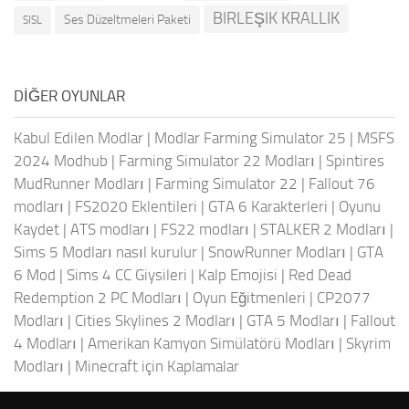
BIRLEŞIK KRALLIK
Ses Düzeltmeleri Paketi
SISL
DIĞER OYUNLAR
Kabul Edilen Modlar
|
Modlar Farming Simulator 25
|
MSFS
2024 Modhub
|
Farming Simulator 22 Modları
|
Spintires
MudRunner Modları
|
Farming Simulator 22
|
Fallout 76
modları
|
FS2020 Eklentileri
|
GTA 6 Karakterleri
|
Oyunu
Kaydet
|
ATS modları
|
FS22 modları
|
STALKER 2 Modları
|
Sims 5 Modları nasıl kurulur
|
SnowRunner Modları
|
GTA
6 Mod
|
Sims 4 CC Giysileri
|
Kalp Emojisi
|
Red Dead
Redemption 2 PC Modları
|
Oyun Eğitmenleri
|
CP2077
Modları
|
Cities Skylines 2 Modları
|
GTA 5 Modları
|
Fallout
4 Modları
|
Amerikan Kamyon Simülatörü Modları
|
Skyrim
Modları
|
Minecraft için Kaplamalar