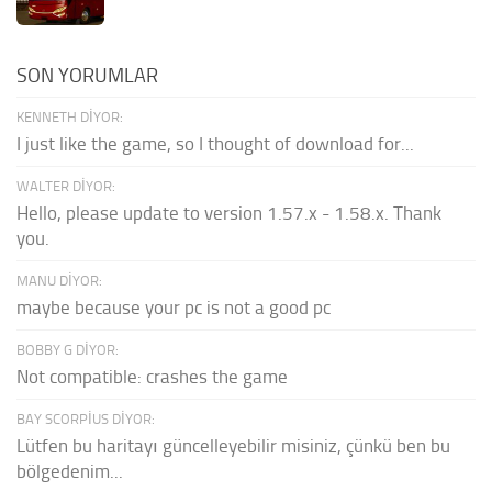
SON YORUMLAR
KENNETH DIYOR:
I just like the game, so I thought of download for...
WALTER DIYOR:
Hello, please update to version 1.57.x - 1.58.x. Thank
you.
MANU DIYOR:
maybe because your pc is not a good pc
BOBBY G DIYOR:
Not compatible: crashes the game
BAY SCORPIUS DIYOR:
Lütfen bu haritayı güncelleyebilir misiniz, çünkü ben bu
bölgedenim...