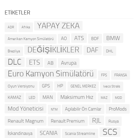
ETIKETLER
YAPAY ZEKA
ADR
Afrika
ATS
BMW
AO
BDF
Amerikan Kamyon Simülatörü
DEĞİŞİKLİKLER
DAF
DHL
Brezilya
DLC
ETS
Avrupa
AB
Euro Kamyon Simülatörü
FRANSA
FPS
GPS
HP
Oyun Versiyonu
GENEL MERKEZ
Iveco Stralis
Maksimum Hız
MAN
KAMAZ
LED
MOD
MAZ
Mod Yöneticisi
ProMods
Açılabilir Ön Camlar
NTM
RJL
Renault Magnum
Renault Premium
Rusya
SCS
SCANIA
İskandinavya
Scania Streamline