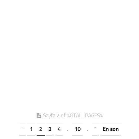
Sayfa 2 of %OTAL_PAGES%
"
1
2
3
4
.
10
.
"
En son