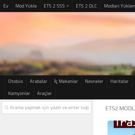
Ev
Mod Yükle
ETS 2 SSS
ETS 2 DLC
Modları Yükle
Otobüs
Arabalar
İç Mekanlar
Nesneler
Haritalar
Kamyonlar
Araçlar
ETS2 MODL