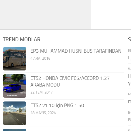
TREND MODLAR
EP3 MUHAMMAD HUSNI BUS TARAFINDAN
K
I
4 ARA, 2016
W
H
ETS2 HONDA CIVIC FC5/ACCORD 1.27
y
ARABA MODU
22 TEM, 2017
M
m
ETS2 v1.10 için PNG 1.50
B
18 MAYIS, 2024
N
B