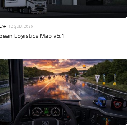
LAR
12 ŞUB, 2026
pean Logistics Map v5.1