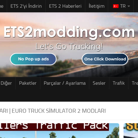
me
ETS 2'yi İndirin
ETS 2 Haberleri
İletişim
TR
Diğer
Paketler
Parçalar / Ayarlama
Sesler
Trafik
Tr
ARI | EURO TRUCK SIMULATOR 2 MODLARI