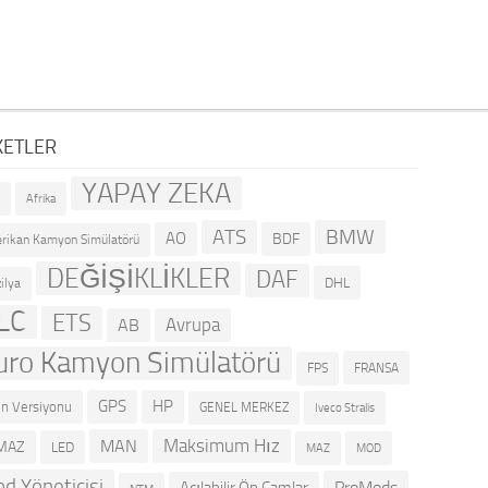
KETLER
YAPAY ZEKA
R
Afrika
ATS
BMW
AO
BDF
rikan Kamyon Simülatörü
DEĞİŞİKLİKLER
DAF
DHL
ilya
LC
ETS
Avrupa
AB
uro Kamyon Simülatörü
FRANSA
FPS
GPS
HP
n Versiyonu
GENEL MERKEZ
Iveco Stralis
Maksimum Hız
MAN
MAZ
LED
MOD
MAZ
d Yöneticisi
ProMods