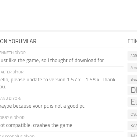
SON YORUMLAR
ETI
ENNETH DIYOR:
AD
 just like the game, so I thought of download for...
Ame
ALTER DIYOR:
ello, please update to version 1.57.x - 1.58.x. Thank
Brez
ou.
D
ANU DIYOR:
E
aybe because your pc is not a good pc
Oyu
OBBY G DIYOR:
ot compatible: crashes the game
KA
Mo
AY SCORPIUS DIYOR: