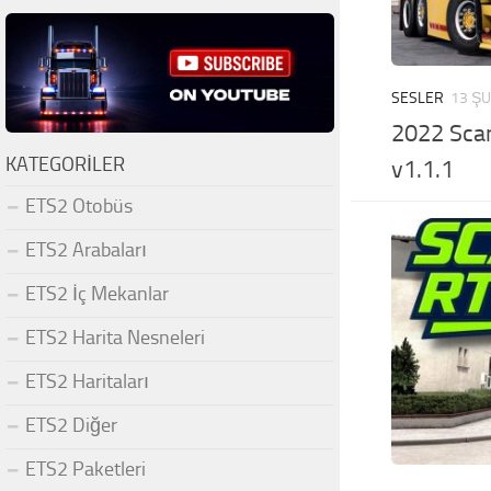
SESLER
13 ŞU
2022 Sca
KATEGORILER
v1.1.1
ETS2 Otobüs
ETS2 Arabaları
ETS2 İç Mekanlar
ETS2 Harita Nesneleri
ETS2 Haritaları
ETS2 Diğer
ETS2 Paketleri