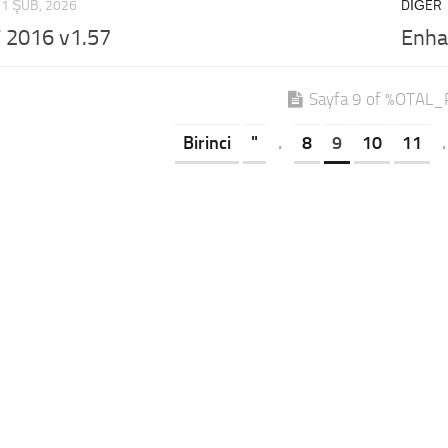
11 ŞUB, 2026
DIĞER
T 2016 v1.57
Enha
Sayfa 9 of %OTAL
Birinci
"
.
8
9
10
11
.