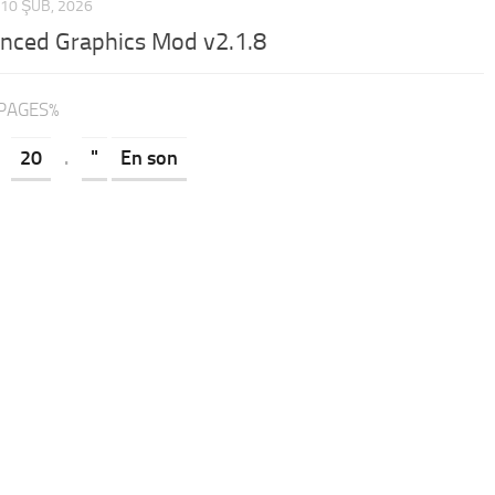
10 ŞUB, 2026
nced Graphics Mod v2.1.8
_PAGES%
20
.
"
En son