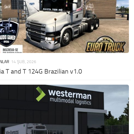
NLAR
14 ŞUB, 2026
ia T and T 124G Brazilian v1.0