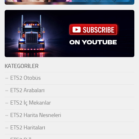
KATEGORILER
ETS2 Otobüs
ETS2 Arabaları
ETS2 İç Mekanlar
ETS2 Harita Nesneleri
ETS2 Haritaları