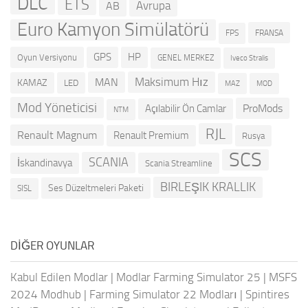
DLC
ETS
Avrupa
AB
Euro Kamyon Simülatörü
FRANSA
FPS
GPS
HP
Oyun Versiyonu
GENEL MERKEZ
Iveco Stralis
Maksimum Hız
MAN
KAMAZ
LED
MOD
MAZ
Mod Yöneticisi
ProMods
Açılabilir Ön Camlar
NTM
RJL
Renault Magnum
Renault Premium
Rusya
SCS
SCANIA
İskandinavya
Scania Streamline
BIRLEŞIK KRALLIK
Ses Düzeltmeleri Paketi
SISL
DIĞER OYUNLAR
Kabul Edilen Modlar
|
Modlar Farming Simulator 25
|
MSFS
2024 Modhub
|
Farming Simulator 22 Modları
|
Spintires