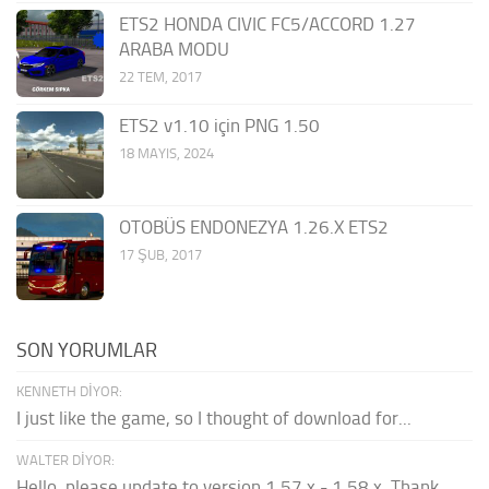
ETS2 HONDA CIVIC FC5/ACCORD 1.27
ARABA MODU
22 TEM, 2017
ETS2 v1.10 için PNG 1.50
18 MAYIS, 2024
OTOBÜS ENDONEZYA 1.26.X ETS2
17 ŞUB, 2017
SON YORUMLAR
KENNETH DIYOR:
I just like the game, so I thought of download for...
WALTER DIYOR:
Hello, please update to version 1.57.x - 1.58.x. Thank