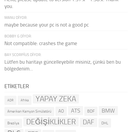
you.
MANU DIYOR:
maybe because your pc is not a good pc
BOBBY G DIYOR:
Not compatible: crashes the game
BAY SCORPIUS DIYOR:
Lütfen bu haritayı güncelleyebilir misiniz, çünkü ben bu
bölgedenim...
ETIKETLER
YAPAY ZEKA
ADR
Afrika
ATS
BMW
AO
BDF
Amerikan Kamyon Simülatörü
DEĞİŞİKLİKLER
DAF
DHL
Brezilya