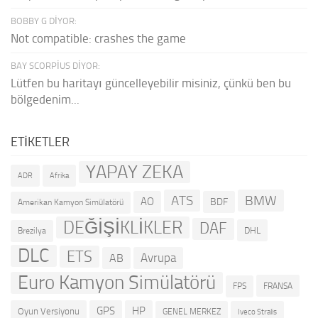
BOBBY G DIYOR:
Not compatible: crashes the game
BAY SCORPIUS DIYOR:
Lütfen bu haritayı güncelleyebilir misiniz, çünkü ben bu
bölgedenim...
ETIKETLER
YAPAY ZEKA
ADR
Afrika
ATS
BMW
AO
BDF
Amerikan Kamyon Simülatörü
DEĞİŞİKLİKLER
DAF
DHL
Brezilya
DLC
ETS
Avrupa
AB
Euro Kamyon Simülatörü
FRANSA
FPS
GPS
HP
Oyun Versiyonu
GENEL MERKEZ
Iveco Stralis