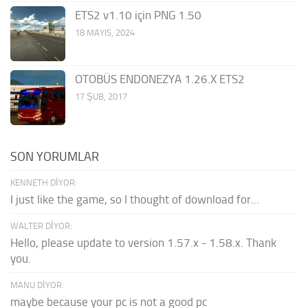
ETS2 v1.10 için PNG 1.50
18 MAYIS, 2024
OTOBÜS ENDONEZYA 1.26.X ETS2
17 ŞUB, 2017
SON YORUMLAR
KENNETH DIYOR:
I just like the game, so I thought of download for...
WALTER DIYOR:
Hello, please update to version 1.57.x - 1.58.x. Thank
you.
MANU DIYOR:
maybe because your pc is not a good pc