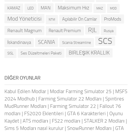
Maksimum Hız
MAN
KAMAZ
LED
MOD
MAZ
Mod Yöneticisi
ProMods
Açılabilir Ön Camlar
NTM
RJL
Renault Magnum
Renault Premium
Rusya
SCS
SCANIA
İskandinavya
Scania Streamline
BIRLEŞIK KRALLIK
Ses Düzeltmeleri Paketi
SISL
DIĞER OYUNLAR
Kabul Edilen Modlar
|
Modlar Farming Simulator 25
|
MSFS
2024 Modhub
|
Farming Simulator 22 Modları
|
Spintires
MudRunner Modları
|
Farming Simulator 22
|
Fallout 76
modları
|
FS2020 Eklentileri
|
GTA 6 Karakterleri
|
Oyunu
Kaydet
|
ATS modları
|
FS22 modları
|
STALKER 2 Modları
|
Sims 5 Modları nasıl kurulur
|
SnowRunner Modları
|
GTA