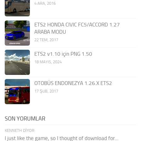
4 ARA, 2016
ETS2 HONDA CIVIC FC5/ACCORD 1.27
ARABA MODU
22 TEM, 2017
ETS2 v1.10 için PNG 1.50
18 MAYIS, 2024
OTOBÜS ENDONEZYA 1.26.X ETS2
17 ŞUB, 2017
SON YORUMLAR
KENNETH DIYOR:
I just like the game, so I thought of download for...