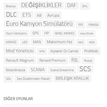
DEĞİŞİKLİKLER
DAF
DHL
Brezilya
DLC
ETS
Avrupa
AB
Euro Kamyon Simülatörü
FRANSA
FPS
GPS
HP
Oyun Versiyonu
GENEL MERKEZ
Iveco Stralis
Maksimum Hız
MAN
KAMAZ
LED
MOD
MAZ
Mod Yöneticisi
ProMods
Açılabilir Ön Camlar
NTM
RJL
Renault Magnum
Renault Premium
Rusya
SCS
SCANIA
İskandinavya
Scania Streamline
BIRLEŞIK KRALLIK
Ses Düzeltmeleri Paketi
SISL
DIĞER OYUNLAR