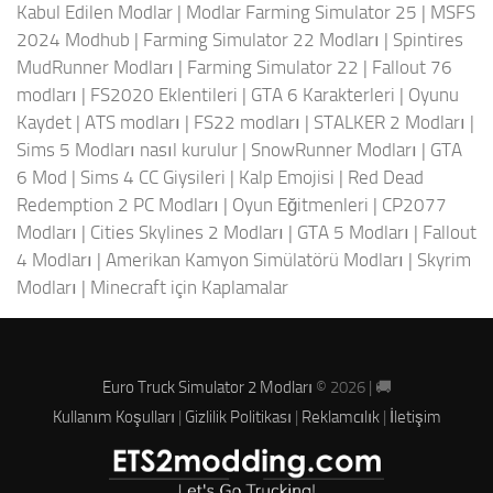
Kabul Edilen Modlar
|
Modlar Farming Simulator 25
|
MSFS
2024 Modhub
|
Farming Simulator 22 Modları
|
Spintires
MudRunner Modları
|
Farming Simulator 22
|
Fallout 76
modları
|
FS2020 Eklentileri
|
GTA 6 Karakterleri
|
Oyunu
Kaydet
|
ATS modları
|
FS22 modları
|
STALKER 2 Modları
|
Sims 5 Modları nasıl kurulur
|
SnowRunner Modları
|
GTA
6 Mod
|
Sims 4 CC Giysileri
|
Kalp Emojisi
|
Red Dead
Redemption 2 PC Modları
|
Oyun Eğitmenleri
|
CP2077
Modları
|
Cities Skylines 2 Modları
|
GTA 5 Modları
|
Fallout
4 Modları
|
Amerikan Kamyon Simülatörü Modları
|
Skyrim
Modları
|
Minecraft için Kaplamalar
Euro Truck Simulator 2 Modları
© 2026 | 🚚
Kullanım Koşulları
|
Gizlilik Politikası
|
Reklamcılık
|
İletişim