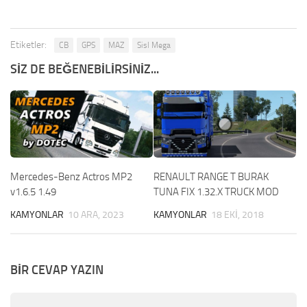
Etiketler:
CB
GPS
MAZ
Sisl Mega
SIZ DE BEĞENEBILIRSINIZ...
Mercedes-Benz Actros MP2
RENAULT RANGE T BURAK
v1.6.5 1.49
TUNA FIX 1.32.X TRUCK MOD
KAMYONLAR
10 ARA, 2023
KAMYONLAR
18 EKI, 2018
BIR CEVAP YAZIN