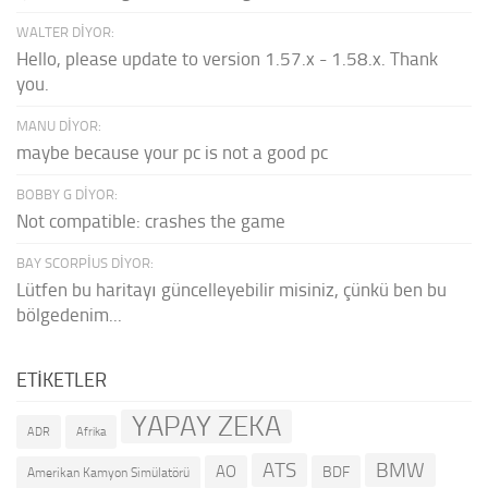
WALTER DIYOR:
Hello, please update to version 1.57.x - 1.58.x. Thank
you.
MANU DIYOR:
maybe because your pc is not a good pc
BOBBY G DIYOR:
Not compatible: crashes the game
BAY SCORPIUS DIYOR:
Lütfen bu haritayı güncelleyebilir misiniz, çünkü ben bu
bölgedenim...
ETIKETLER
YAPAY ZEKA
ADR
Afrika
ATS
BMW
AO
BDF
Amerikan Kamyon Simülatörü