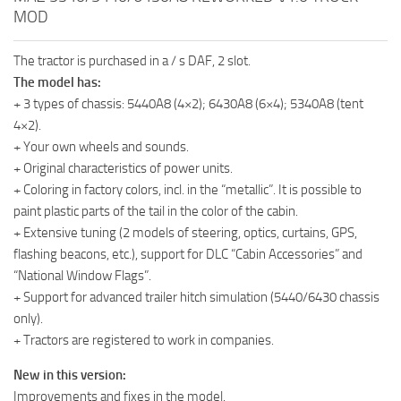
MOD
The tractor is purchased in a / s DAF, 2 slot.
The model has:
+ 3 types of chassis: 5440A8 (4×2); 6430A8 (6×4); 5340A8 (tent
4×2).
+ Your own wheels and sounds.
+ Original characteristics of power units.
+ Coloring in factory colors, incl. in the “metallic”. It is possible to
paint plastic parts of the tail in the color of the cabin.
+ Extensive tuning (2 models of steering, optics, curtains, GPS,
flashing beacons, etc.), support for DLC “Cabin Accessories” and
“National Window Flags”.
+ Support for advanced trailer hitch simulation (5440/6430 chassis
only).
+ Tractors are registered to work in companies.
New in this version:
Improvements and fixes in the model.