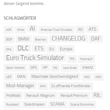
dieser Gegend komme...
SCHLAGWÖRTER
AI
ATS
AO
American Truck Simulator
ADR
Afrika
CHANGELOG
DAF
BMW
BDF
Brasilien
DLC
ETS
Europa
EU
DHL
Euro Truck Simulator
frankreich
FPS
GPS
HP
KAMAZ
Spiel-Version
HQ
Iveco Stralis
Maximale Geschwindigkeit
MAN
LED
MOD
MAZ
Mod-Manager
Zu öffnende Frontfenster
NTM
RJL
ProMods
Renault Magnum
Renault Premium
SCANIA
Skandinavien
Russland
Scania Stromlinie