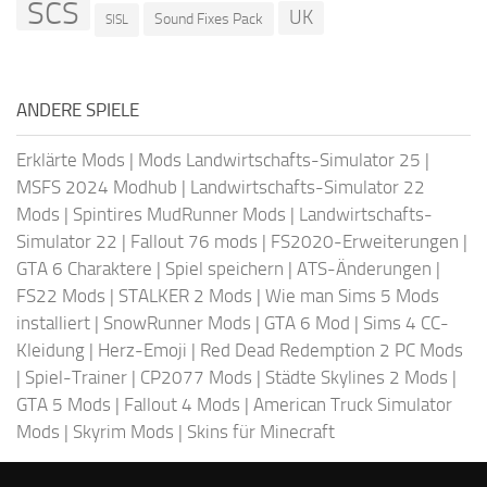
SCS
UK
Sound Fixes Pack
SISL
ANDERE SPIELE
Erklärte Mods
|
Mods Landwirtschafts-Simulator 25
|
MSFS 2024 Modhub
|
Landwirtschafts-Simulator 22
Mods
|
Spintires MudRunner Mods
|
Landwirtschafts-
Simulator 22
|
Fallout 76 mods
|
FS2020-Erweiterungen
|
GTA 6 Charaktere
|
Spiel speichern
|
ATS-Änderungen
|
FS22 Mods
|
STALKER 2 Mods
|
Wie man Sims 5 Mods
installiert
|
SnowRunner Mods
|
GTA 6 Mod
|
Sims 4 CC-
Kleidung
|
Herz-Emoji
|
Red Dead Redemption 2 PC Mods
|
Spiel-Trainer
|
CP2077 Mods
|
Städte Skylines 2 Mods
|
GTA 5 Mods
|
Fallout 4 Mods
|
American Truck Simulator
Mods
|
Skyrim Mods
|
Skins für Minecraft