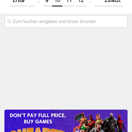
Erste
"
.
9
10
11
12
.
"
Zuletzt