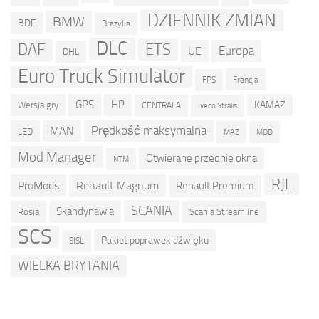
DZIENNIK ZMIAN
BMW
BDF
Brazylia
DLC
ETS
DAF
Europa
UE
DHL
Euro Truck Simulator
Francja
FPS
GPS
HP
KAMAZ
Wersja gry
CENTRALA
Iveco Stralis
Prędkość maksymalna
MAN
LED
MOD
MAZ
Mod Manager
Otwierane przednie okna
NTM
RJL
ProMods
Renault Magnum
Renault Premium
SCANIA
Skandynawia
Rosja
Scania Streamline
SCS
Pakiet poprawek dźwięku
SISL
WIELKA BRYTANIA