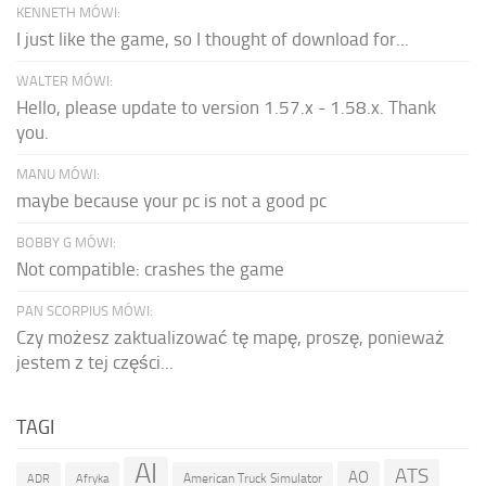
KENNETH MÓWI:
I just like the game, so I thought of download for...
WALTER MÓWI:
Hello, please update to version 1.57.x - 1.58.x. Thank
you.
MANU MÓWI:
maybe because your pc is not a good pc
BOBBY G MÓWI:
Not compatible: crashes the game
PAN SCORPIUS MÓWI:
Czy możesz zaktualizować tę mapę, proszę, ponieważ
jestem z tej części...
TAGI
AI
ATS
AO
American Truck Simulator
ADR
Afryka