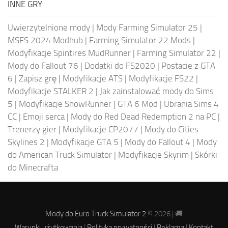
INNE GRY
Uwierzytelnione mody
|
Mody Farming Simulator 25
|
MSFS 2024 Modhub
|
Farming Simulator 22 Mods
|
Modyfikacje Spintires MudRunner
|
Farming Simulator 22
|
Mody do Fallout 76
|
Dodatki do FS2020
|
Postacie z GTA
6
|
Zapisz grę
|
Modyfikacje ATS
|
Modyfikacje FS22
|
Modyfikacje STALKER 2
|
Jak zainstalować mody do Sims
5
|
Modyfikacje SnowRunner
|
GTA 6 Mod
|
Ubrania Sims 4
CC
|
Emoji serca
|
Mody do Red Dead Redemption 2 na PC
|
Trenerzy gier
|
Modyfikacje CP2077
|
Mody do Cities
Skylines 2
|
Modyfikacje GTA 5
|
Mody do Fallout 4
|
Mody
do American Truck Simulator
|
Modyfikacje Skyrim
|
Skórki
do Minecrafta
Mody do Euro Truck Simulator 2
© 2026 | 🚚
Warunki użytkowania
|
Polityka prywatności
|
Reklama
|
Kontakt