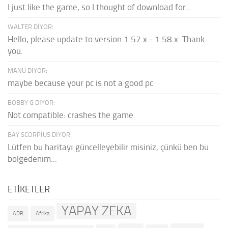
I just like the game, so I thought of download for...
WALTER DIYOR:
Hello, please update to version 1.57.x - 1.58.x. Thank
you.
MANU DIYOR:
maybe because your pc is not a good pc
BOBBY G DIYOR:
Not compatible: crashes the game
BAY SCORPIUS DIYOR:
Lütfen bu haritayı güncelleyebilir misiniz, çünkü ben bu
bölgedenim...
ETIKETLER
YAPAY ZEKA
ADR
Afrika