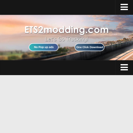
Ev
Mod Yükle
ETS 2 SSS
ETS 2 Hileleri
ETS 2 Demo
ETS 2 Çok Oyunculu
Otobüs
ETS 2 Sistem Gereksinimleri
Arabalar
ETS 2 Hakkında
ETS 2 DLC
İç Mekanlar
Modları Yükleme
Nesneler
ETS 2'yi İndirin
Haritalar