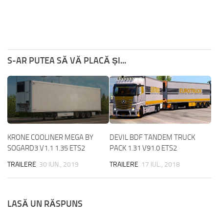
S-AR PUTEA SĂ VĂ PLACĂ ȘI...
KRONE COOLINER MEGA BY
DEVIL BDF TANDEM TRUCK
SOGARD3 V1.1 1.35 ETS2
PACK 1.31 V91.0 ETS2
TRAILERE
30 IUN., 2019
TRAILERE
17 IUL., 2018
LASĂ UN RĂSPUNS