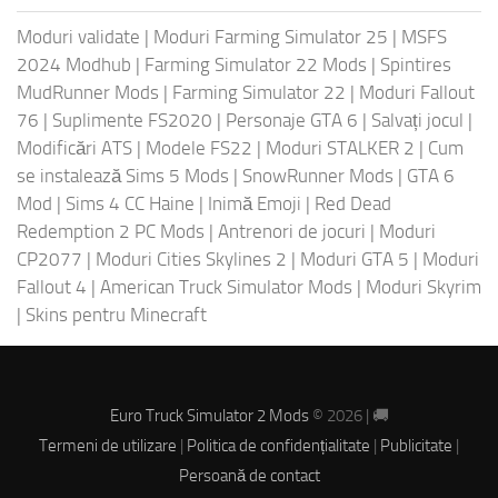
Moduri validate
|
Moduri Farming Simulator 25
|
MSFS
2024 Modhub
|
Farming Simulator 22 Mods
|
Spintires
MudRunner Mods
|
Farming Simulator 22
|
Moduri Fallout
76
|
Suplimente FS2020
|
Personaje GTA 6
|
Salvați jocul
|
Modificări ATS
|
Modele FS22
|
Moduri STALKER 2
|
Cum
se instalează Sims 5 Mods
|
SnowRunner Mods
|
GTA 6
Mod
|
Sims 4 CC Haine
|
Inimă Emoji
|
Red Dead
Redemption 2 PC Mods
|
Antrenori de jocuri
|
Moduri
CP2077
|
Moduri Cities Skylines 2
|
Moduri GTA 5
|
Moduri
Fallout 4
|
American Truck Simulator Mods
|
Moduri Skyrim
|
Skins pentru Minecraft
Euro Truck Simulator 2 Mods
© 2026 | 🚚
Termeni de utilizare
|
Politica de confidențialitate
|
Publicitate
|
Persoană de contact