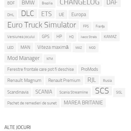
CHANGELOG
DAF
BMW
BDF
Brazilia
DLC
ETS
Europa
UE
DHL
Euro Truck Simulator
Franța
FPS
GPS
HP
KAMAZ
Versiunea jocului
HQ
Iveco Stralis
Viteza maximă
MAN
LED
MOD
MAZ
Mod Manager
NTM
ProMods
Ferestre frontale care pot fi deschise
RJL
Renault Magnum
Renault Premium
Rusia
SCS
SCANIA
Scandinavia
Scania Streamline
SISL
MAREA BRITANIE
Pachet de remedieri de sunet
ALTE JOCURI