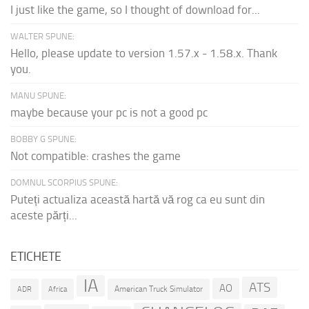
I just like the game, so I thought of download for...
WALTER SPUNE:
Hello, please update to version 1.57.x - 1.58.x. Thank
you.
MANU SPUNE:
maybe because your pc is not a good pc
BOBBY G SPUNE:
Not compatible: crashes the game
DOMNUL SCORPIUS SPUNE:
Puteți actualiza această hartă vă rog ca eu sunt din
aceste părți...
ETICHETE
IA
ATS
AO
American Truck Simulator
ADR
Africa